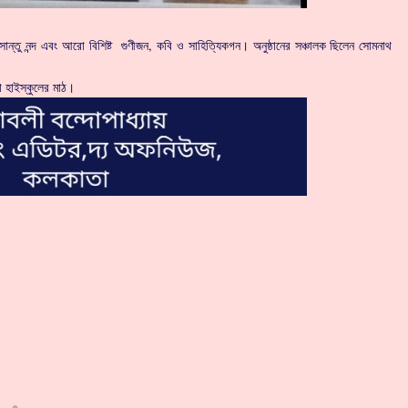
সান্তু নন্দ এবং আরো বিশিষ্ট গুণীজন, কবি ও সাহিত্যিকগন। অনুষ্ঠানের সঞ্চালক ছিলেন সোমনাথ
 হাইস্কুলের মাঠ।