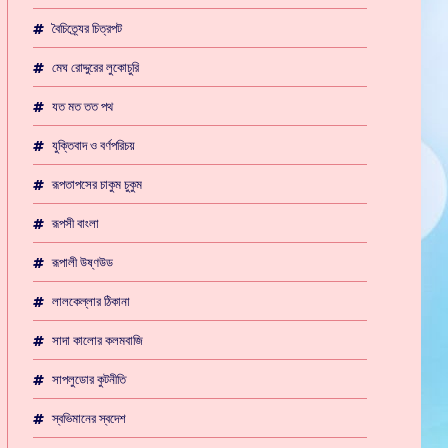
বৈচিত্র্যের চিত্রপট
মেঘ রোদ্দুরের লুকোচুরি
যত মত তত পথ
যুক্তিবাদ ও বর্ণপরিচয়
রূপতাপসের চাকুম চুকুম
রূপসী বাংলা
রূপালী উষ্ণউড
লালকেল্লার ঠিকানা
সাদা কালোর কলমবাজি
সাপলুডোর কুটনীতি
স্বভিমানের স্বদেশ