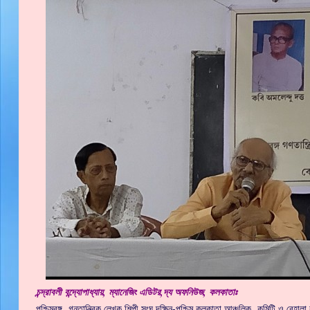
চন্দ্রাবলী বন্দ্যোপাধ্যায়, ম্যানেজিং এডিটর,দ্য অফনিউজ, কলকাতাঃ
পশ্চিমবঙ্গ গনতান্ত্রিক লেখক শিল্পী সংঘ,দক্ষিন-পশ্চিম কলকাতা আঞ্চলিক কমিটি ও বেহা