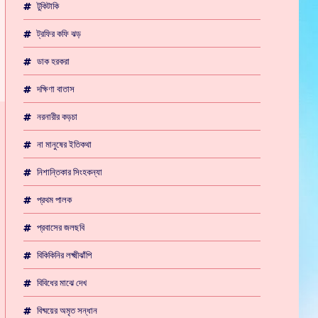
টুকিটাকি
ট্রফির কফি ঝড়
ডাক হরকরা
দক্ষিণা বাতাস
নরনারীর কড়চা
না মানুষের ইতিকথা
নিশান্তিকার সিংহকন্যা
প্রথম পালক
প্রবাসের জলছবি
বিকিকিনির লক্ষ্মীঝাঁপি
বিবিধের মাঝে দেখ
বিষ্ময়ের অমৃত সন্ধান