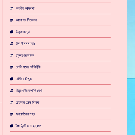
অরণীর আত্মকথা
আরোগ্য নিকেতন
উত্তরকন্যা
উফ ইসসস আঃ
চক্ষুকর্ণের সড়ক
চলতি পথের আঁকিবুঁকি
চার্লির কৌতুক
চিত্রপটের রুপালি রেখা
চেতনার লেন্স-ক্লিক
জবচার্ণকের শহর
টপ্পা ঠুংরী ও ন হন্যতে