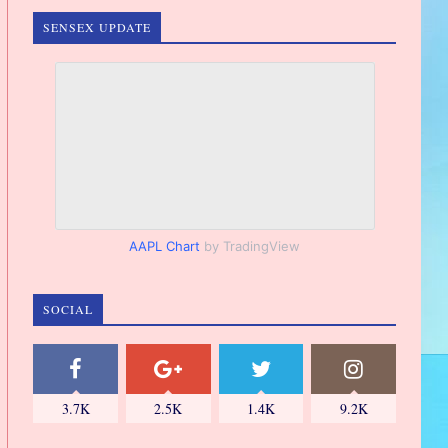
SENSEX UPDATE
AAPL Chart
by TradingView
SOCIAL
3.7K
2.5K
1.4K
9.2K