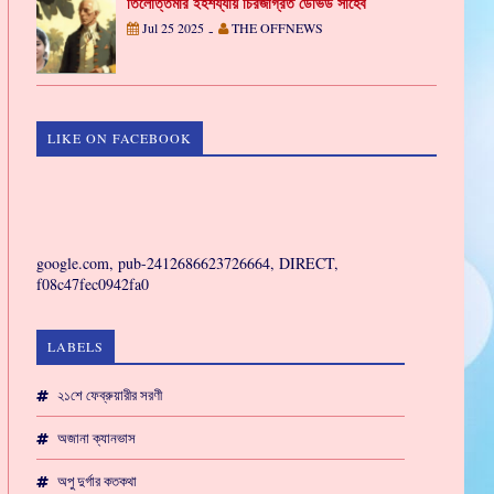
তিলোত্তমার ইহশয্যায় চিরজাগ্রত ডেভিড সাহেব
Jul 25 2025
THE OFFNEWS
-
LIKE ON FACEBOOK
GAMING
google.com, pub-2412686623726664, DIRECT,
f08c47fec0942fa0
LABELS
২১শে ফেব্রুয়ারীর সরণী
অজানা ক্যানভাস
অপু দুর্গার কতকথা