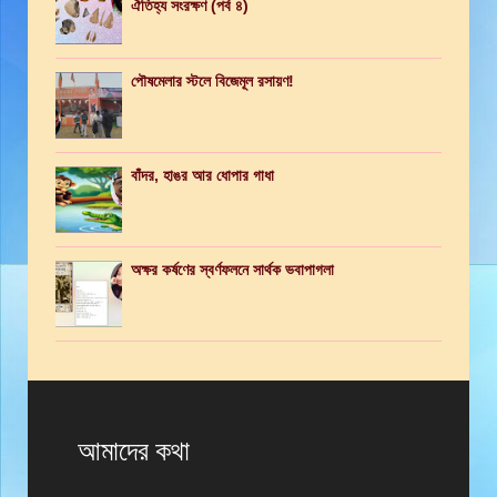
ঐতিহ্য সংরক্ষণ (পর্ব ৪)
পৌষমেলার স্টলে বিজেমূল রসায়ণ!
বাঁদর, হাঙর আর ধোপার গাধা
অক্ষর কর্ষণের স্বর্ণফলনে সার্থক ভবাপাগলা
আমাদের কথা