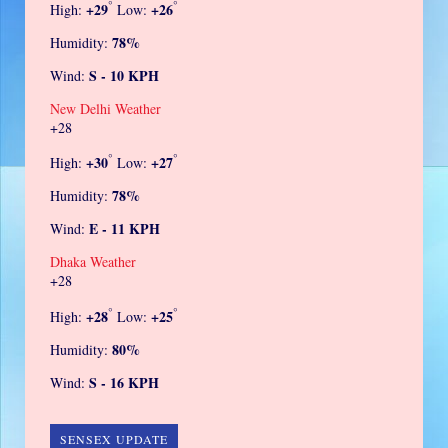
°
°
+
29
+
26
High:
Low:
78%
Humidity:
S - 10 KPH
Wind:
New Delhi Weather
+
28
°
°
+
30
+
27
High:
Low:
78%
Humidity:
E - 11 KPH
Wind:
Dhaka Weather
+
28
°
°
+
28
+
25
High:
Low:
80%
Humidity:
S - 16 KPH
Wind:
SENSEX UPDATE