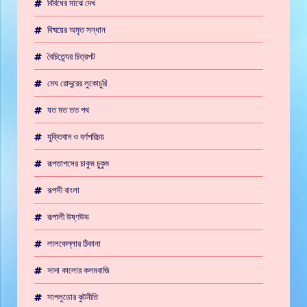
বিবিধের মাঝে দেখ
বিষ্ময়ের অমৃত সন্ধান
বৈচিত্র্যের চিত্রপট
মেঘ রোদ্দুরের লুকোচুরি
যত মত তত পথ
যুক্তিবাদ ও বর্ণপরিচয়
রূপতাপসের চাকুম চুকুম
রূপসী বাংলা
রূপালী উষ্ণউড
লালকেল্লার ঠিকানা
সাদা কালোর কলমবাজি
সাপলুডোর কুটনীতি