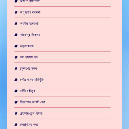
অজানা ক্যানভাস
অপু দুর্গার কতকথা
অরণীর আত্মকথা
আরোগ্য নিকেতন
উত্তরকন্যা
উফ ইসসস আঃ
চক্ষুকর্ণের সড়ক
চলতি পথের আঁকিবুঁকি
চার্লির কৌতুক
চিত্রপটের রুপালি রেখা
চেতনার লেন্স-ক্লিক
জবচার্ণকের শহর