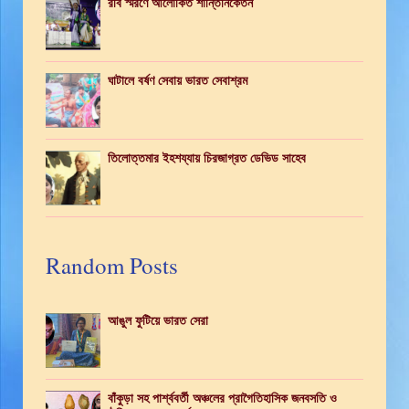
রবি স্মরণে আলোকিত শান্তিনিকেতন
ঘাটালে বর্ষণ সেবায় ভারত সেবাশ্রম
তিলোত্তমার ইহশয্যায় চিরজাগ্রত ডেভিড সাহেব
Random Posts
আঙুল ফুটিয়ে ভারত সেরা
বাঁকুড়া সহ পার্শ্ববর্তী অঞ্চলের প্রাগৈতিহাসিক জনবসতি ও