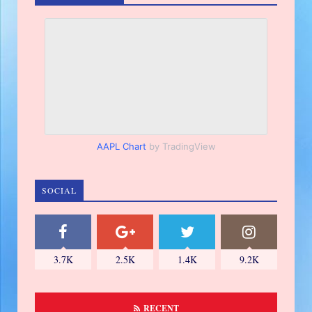
AAPL Chart
by TradingView
SOCIAL
3.7K
2.5K
1.4K
9.2K
RECENT