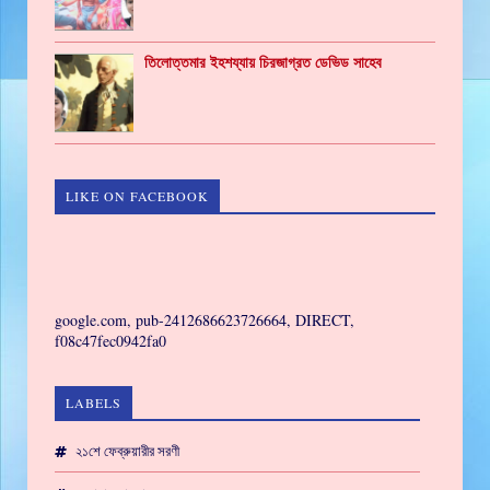
তিলোত্তমার ইহশয্যায় চিরজাগ্রত ডেভিড সাহেব
LIKE ON FACEBOOK
GAMING
google.com, pub-2412686623726664, DIRECT,
f08c47fec0942fa0
LABELS
২১শে ফেব্রুয়ারীর সরণী