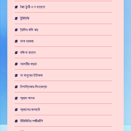
টপ্পা ঠুংরী ও ন হন্যতে
টুকিটাকি
ট্রফির কফি ঝড়
ডাক হরকরা
দক্ষিণা বাতাস
নরনারীর কড়চা
না মানুষের ইতিকথা
নিশান্তিকার সিংহকন্যা
প্রথম পালক
প্রবাসের জলছবি
বিকিকিনির লক্ষ্মীঝাঁপি