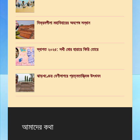
বিক্রমশীলা মহাবিহারের অবশেষ সন্ধান
স্বাগত ২০২৫: সখী মোর হারায়ে ফিরি তোরে
ঝাড়খণ্ডের বেণীসাগরে প্রত্নতাত্ত্বিক উৎখনন
আমাদের কথা