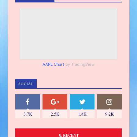
AAPL Chart
by TradingView
SOCIAL
3.7K
2.5K
1.4K
9.2K
RECENT