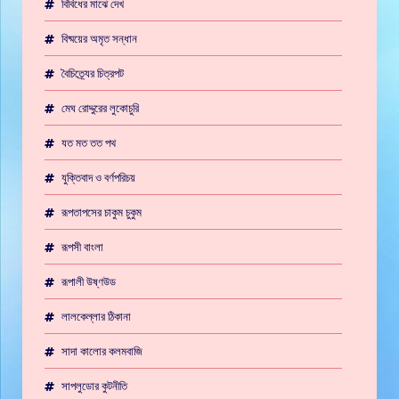
বিবিধের মাঝে দেখ
বিষ্ময়ের অমৃত সন্ধান
বৈচিত্র্যের চিত্রপট
মেঘ রোদ্দুরের লুকোচুরি
যত মত তত পথ
যুক্তিবাদ ও বর্ণপরিচয়
রূপতাপসের চাকুম চুকুম
রূপসী বাংলা
রূপালী উষ্ণউড
লালকেল্লার ঠিকানা
সাদা কালোর কলমবাজি
সাপলুডোর কুটনীতি