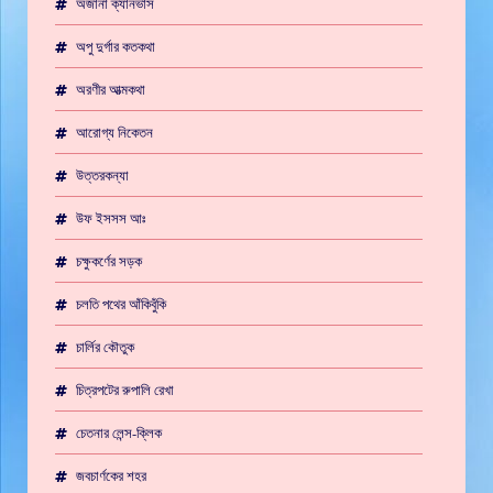
অজানা ক্যানভাস
অপু দুর্গার কতকথা
অরণীর আত্মকথা
আরোগ্য নিকেতন
উত্তরকন্যা
উফ ইসসস আঃ
চক্ষুকর্ণের সড়ক
চলতি পথের আঁকিবুঁকি
চার্লির কৌতুক
চিত্রপটের রুপালি রেখা
চেতনার লেন্স-ক্লিক
জবচার্ণকের শহর