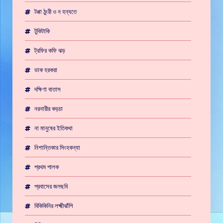
টপ্পা ঠুংরী ও ন হন্যতে
টুকিটাকি
ট্রফির কফি ঝড়
ডাক হরকরা
দক্ষিণা বাতাস
নরনারীর কড়চা
না মানুষের ইতিকথা
নিশান্তিকার সিংহকন্যা
প্রথম পালক
প্রবাসের জলছবি
বিকিকিনির লক্ষ্মীঝাঁপি