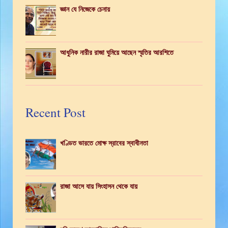
জ্ঞান যে নিজেকে চেনায়
আধুনিক নারীর রাজা ঘুমিয়ে আছেন স্মৃতির আরশিতে
Recent Post
খণ্ডিত ভারতে মোক্ষ স্রাবের স্বাধীনতা
রাজা আসে যায় সিংহাসন থেকে যায়