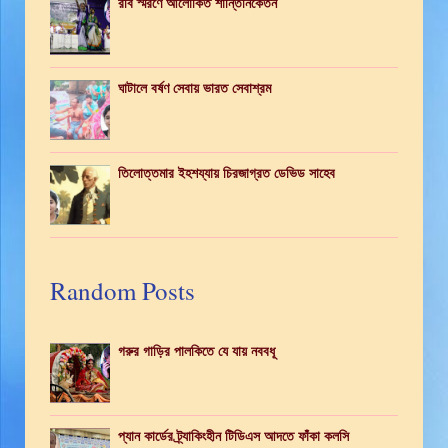
রবি স্মরণে আলোকিত শান্তিনিকেতন
ঘাটালে বর্ষণ সেবায় ভারত সেবাশ্রম
তিলোত্তমার ইহশয্যায় চিরজাগ্রত ডেভিড সাহেব
Random Posts
গরুর গাড়ির পালকিতে যে যায় নববধূ
প্যান কার্ডের ট্র্যাকিংহীন টিডিএস আদতে ফাঁকা কলসি