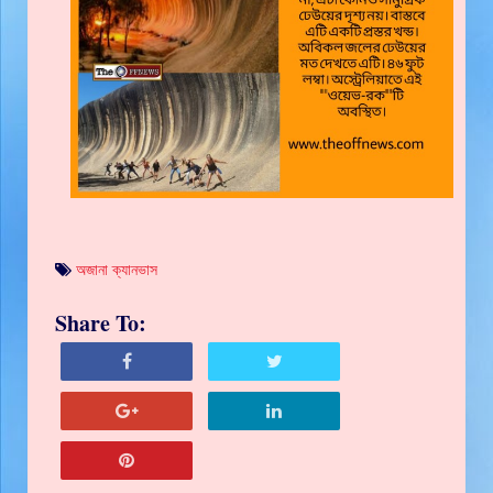
অজানা ক্যানভাস
Share To: