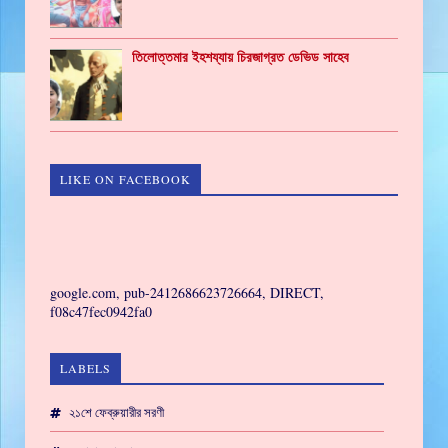
তিলোত্তমার ইহশয্যায় চিরজাগ্রত ডেভিড সাহেব
LIKE ON FACEBOOK
GAMING
google.com, pub-2412686623726664, DIRECT,
f08c47fec0942fa0
LABELS
২১শে ফেব্রুয়ারীর সরণী