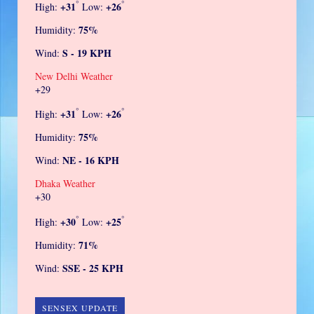
°
°
+
31
+
26
High:
Low:
75%
Humidity:
S - 19 KPH
Wind:
New Delhi Weather
+
29
°
°
+
31
+
26
High:
Low:
75%
Humidity:
NE - 16 KPH
Wind:
Dhaka Weather
+
30
°
°
+
30
+
25
High:
Low:
71%
Humidity:
SSE - 25 KPH
Wind:
SENSEX UPDATE