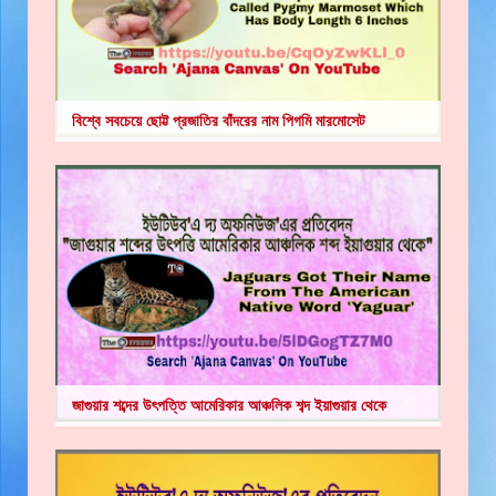
বিশ্বে সবচেয়ে ছোট্ট প্রজাতির বাঁদরের নাম পিগমি মারমোসেট
জাগুয়ার শব্দের উৎপত্তি আমেরিকার আঞ্চলিক শব্দ ইয়াগুয়ার থেকে