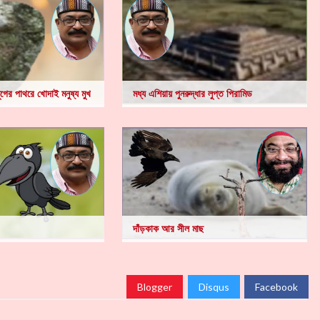
যুগের পাথরে খোদাই মনুষ্য মুখ
মধ্য এশিয়ায় পুনরুদ্ধার লুপ্ত পিরামিড
দাঁড়কাক আর সীল মাছ
Blogger
Disqus
Facebook