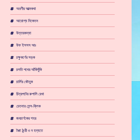
অরণীর আত্মকথা
আরোগ্য নিকেতন
উত্তরকন্যা
উফ ইসসস আঃ
চক্ষুকর্ণের সড়ক
চলতি পথের আঁকিবুঁকি
চার্লির কৌতুক
চিত্রপটের রুপালি রেখা
চেতনার লেন্স-ক্লিক
জবচার্ণকের শহর
টপ্পা ঠুংরী ও ন হন্যতে