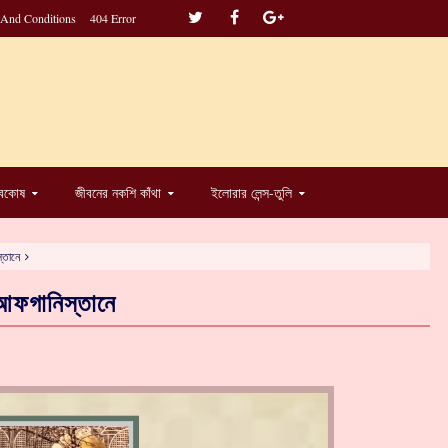
 And Conditions
404 Error
্বকোষ
জীবনের নকশি কাঁথা
ইলোরার লেন্স-তুলি
স্তানে
ধ আফগানিস্তানে