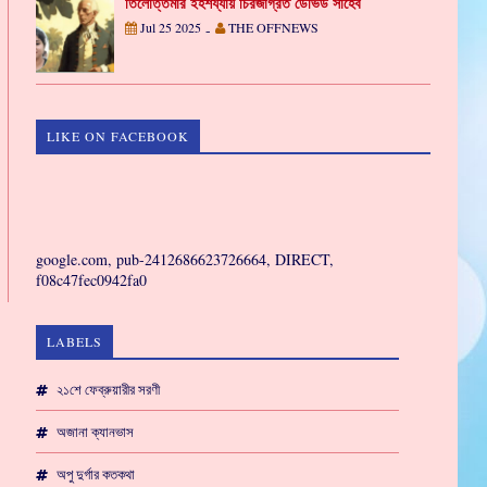
তিলোত্তমার ইহশয্যায় চিরজাগ্রত ডেভিড সাহেব
Jul 25 2025
THE OFFNEWS
-
LIKE ON FACEBOOK
GAMING
google.com, pub-2412686623726664, DIRECT,
f08c47fec0942fa0
LABELS
২১শে ফেব্রুয়ারীর সরণী
অজানা ক্যানভাস
অপু দুর্গার কতকথা