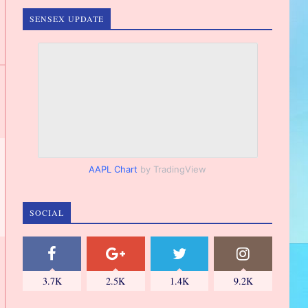
SENSEX UPDATE
AAPL Chart
by TradingView
SOCIAL
3.7K
2.5K
1.4K
9.2K