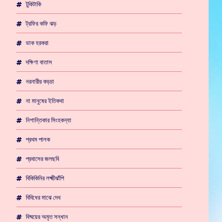
টুকিটাকি
ট্রফির কফি ঝড়
ডাক হরকরা
দক্ষিণা বাতাস
নরনারীর কড়চা
না মানুষের ইতিকথা
নিশান্তিকার সিংহকন্যা
প্রথম পালক
প্রবাসের জলছবি
বিকিকিনির লক্ষ্মীঝাঁপি
বিবিধের মাঝে দেখ
বিষ্ময়ের অমৃত সন্ধান