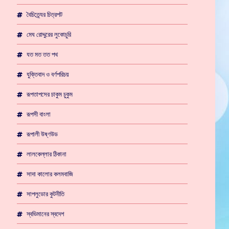
বৈচিত্র্যের চিত্রপট
মেঘ রোদ্দুরের লুকোচুরি
যত মত তত পথ
যুক্তিবাদ ও বর্ণপরিচয়
রূপতাপসের চাকুম চুকুম
রূপসী বাংলা
রূপালী উষ্ণউড
লালকেল্লার ঠিকানা
সাদা কালোর কলমবাজি
সাপলুডোর কুটনীতি
স্বভিমানের স্বদেশ