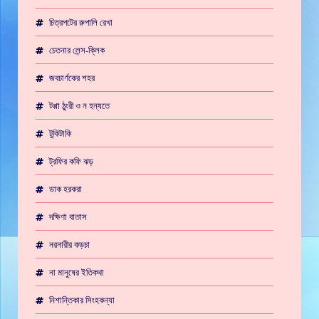
চিত্রপটের রুপালি রেখা
চেতনার লেন্স-ক্লিক
জবচার্ণকের শহর
টপ্পা ঠুংরী ও ন হন্যতে
টুকিটাকি
ট্রফির কফি ঝড়
ডাক হরকরা
দক্ষিণা বাতাস
নরনারীর কড়চা
না মানুষের ইতিকথা
নিশান্তিকার সিংহকন্যা