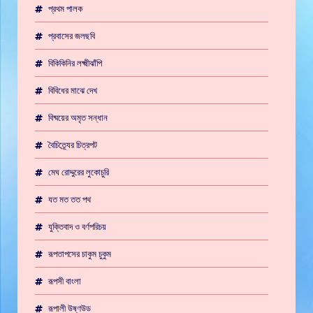
প্রথম পালক
প্রবাসের জলছবি
বিকিকিনির লক্ষ্মীঝাঁপি
বিবিধের মাঝে দেখ
বিষ্ময়ের অমৃত সন্ধান
বৈচিত্র্যের চিত্রপট
মেঘ রোদ্দুরের লুকোচুরি
যত মত তত পথ
যুক্তিবাদ ও বর্ণপরিচয়
রূপতাপসের চাকুম চুকুম
রূপসী বাংলা
রূপালী উষ্ণউড