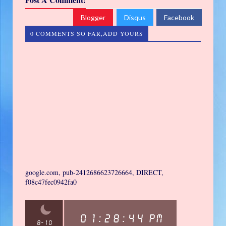
Blogger
Disqus
Facebook
0 COMMENTS SO FAR,ADD YOURS
google.com, pub-2412686623726664, DIRECT,
f08c47fec0942fa0