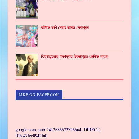
ঘাটালে বর্ষণ সেবায় ভারত সেবাশ্রম
তিলোত্তমার ইহশয্যায় চিরজাগ্রত ডেভিড সাহেব
LIKE ON FACEBOOK
GAMING
google.com, pub-2412686623726664, DIRECT,
f08c47fec0942fa0