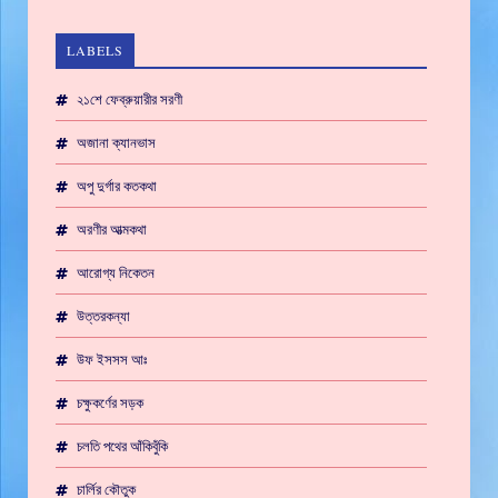
LABELS
২১শে ফেব্রুয়ারীর সরণী
অজানা ক্যানভাস
অপু দুর্গার কতকথা
অরণীর আত্মকথা
আরোগ্য নিকেতন
উত্তরকন্যা
উফ ইসসস আঃ
চক্ষুকর্ণের সড়ক
চলতি পথের আঁকিবুঁকি
চার্লির কৌতুক