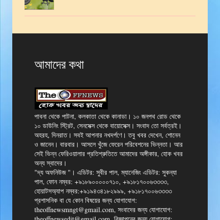
আমাদের কথা
পাবনা থেকে পাটনা, কলকাতা থেকে কানাডা। ১০ জনপথ রোড থেকে
১০ ডাউনিং স্ট্রিট, সেনসেক্স থেকে বায়োসেক্স। সংবাদ তো সর্বত্রই।
অহরহ, দিনরাত। সবই আপনার নখদর্পণে। তবু খবর দেখেন, শোনেন
ও জানেন। বারবার। আসলে খুঁজে ফেরেন পরিবেশনের ভিন্নতা। আর
সেই ভিন্ন ফেরিওয়ালার প্রতিশ্রুতিতে আমাদের অঙ্গীকার, হোক খবর
অন্য স্বাদের।
"দ্য অফনিউজ "। এডিটর: সুবীর পাল, ম্যানেজিং এডিটর: সুকন্যা
পাল, ফোন নম্বর: +৯১৮৯০০০০০৭১০, +৯১৮১৭০০৬৩৩৩৩,
হোয়াটসঅ্যাপ নম্বর:+৯১৯৪৩৪১৮২৯৯৯, +৯১৮১৭০০৬৩৩৩৩
প্রশাসনিক বা যে কোন বিষয়ের জন্য যোগাযোগ:
theoffnewsmngt@gmail.com, সংবাদের জন্য যোগাযোগ:
theoffnewsedit@gmail.com, বিজ্ঞাপনের জন্য যোগাযোগ: