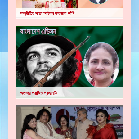
সম্প্রীতির সাচ্চা আইকন ফারজানা আঁখি
অতঃপর পরাজিত প্রজাপতি