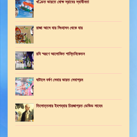
খণ্ডিত ভারতে মোক্ষ স্রাবের স্বাধীনতা
রাজা আসে যায় সিংহাসন থেকে যায়
রবি স্মরণে আলোকিত শান্তিনিকেতন
ঘাটালে বর্ষণ সেবায় ভারত সেবাশ্রম
তিলোত্তমার ইহশয্যায় চিরজাগ্রত ডেভিড সাহেব