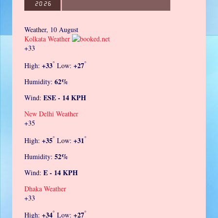
Weather, 10 August
Kolkata Weather
+
33
°
°
+
33
+
27
High:
Low:
62%
Humidity:
ESE - 14 KPH
Wind:
New Delhi Weather
+
35
°
°
+
35
+
31
High:
Low:
52%
Humidity:
E - 14 KPH
Wind:
Dhaka Weather
+
33
°
°
+
34
+
27
High:
Low: