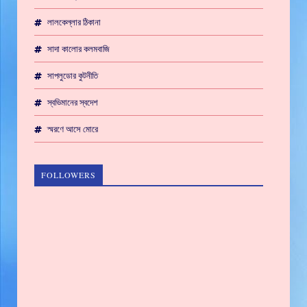
লালকেল্লার ঠিকানা
সাদা কালোর কলমবাজি
সাপলুডোর কুটনীতি
স্বভিমানের স্বদেশ
স্মরণে আসে মোরে
FOLLOWERS