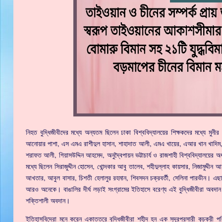
নিহত বুদ্ধিজীবীদের মধ্যে অন্যতম ছিলেন ঢাকা বিশ্ববিদ্যালয়ের শিক্ষকদের মধ্যে মুনীর চ
আনোয়ার পাশা, এস এমএ রাশীদুল হাসান, শাহাদাত আলী, এমএ খায়ের, এআর খান খাদিম, এ
শরাফত আলী, গিয়াসউদ্দিন আহমেদ, অনুদ্বৈপায়ন ভট্টাচার্য ও রাজশাহী বিশ্ববিদ্যালয়ের 
মধ্যে ছিলেন সিরাজুদ্দীন হোসেন, খোন্দকার আবু তালেব, শহীদুল্লাহ কায়সার, নিজামুদ্
আখতার, আবুল বাসার, চিশতী হেলালুর রহমান, শিবসদন চক্রবর্তী, সেলিনা পারভীন। এছাড়া শি
আরও অনেকে। বাঙালির দীর্ঘ লড়াই সংগ্রামের ইতিহাসে বরেণ্য এই বুদ্ধিজীবীরা অবদান র
শক্তিশালী অবদান।
ইতিহাসবিদেরা মনে করেন একাত্তরে বুদ্ধিজীবীরা শহীদ হন এক সুদূরপ্রসারী কুচক্রী পর