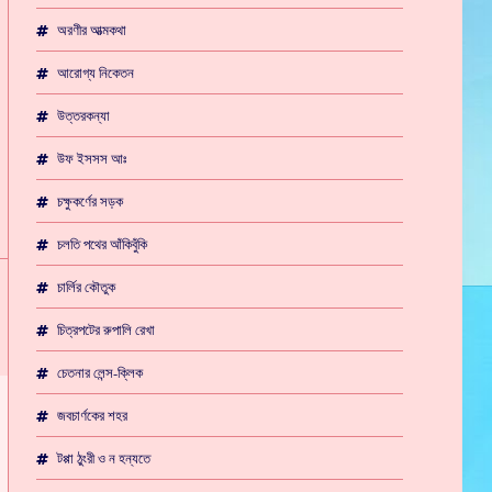
অরণীর আত্মকথা
আরোগ্য নিকেতন
উত্তরকন্যা
উফ ইসসস আঃ
চক্ষুকর্ণের সড়ক
চলতি পথের আঁকিবুঁকি
চার্লির কৌতুক
চিত্রপটের রুপালি রেখা
চেতনার লেন্স-ক্লিক
জবচার্ণকের শহর
টপ্পা ঠুংরী ও ন হন্যতে