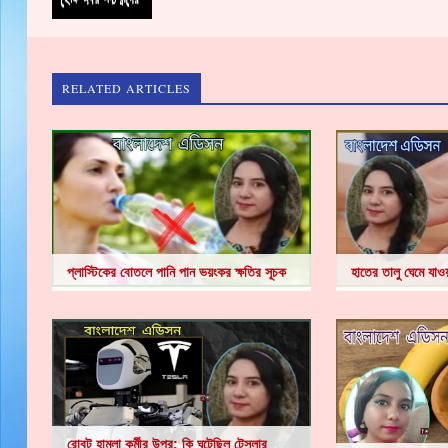
RELATED ARTICLES
প্লাস্টিকের বোতলে পানি পান ভয়ংকর ক্ষতির সূচক
হাতের তালু ঘেমে যাও
রোবট হামলা কর্মীর উপর: কি ঘটেছিল টেসলার