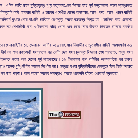
দিন জাতি মহান মুক্তিযুদ্ধে ঘৃণ্য হত্যাকাণ্ডের শিকার তার সূর্য সন্তানদের অতল শ্রদ্ধাভরে
াকিস্তানি বর্বর হানাদার বাহিনী ও তাদের এদেশীয় দোসর রাজাকার, আল- বদর, আল- শামস বাহিনী
অনিবার্য বুঝতে পেরে বাঙালি জাতিকে মেধাশূন্য করতে ষড়যন্ত্রে লিপ্ত হয়। তালিকা করে এদেশের
বিদ সহ পেশাজীবী নানা গুণীজনদের বাড়ি থেকে ধরে নিয়ে গিয়ে বীভৎস নির্যাতন চালিয়ে নারকীয়
তান সেনাবাহিনীর লে. জেনারেল আমির আব্দুল্লাহ খান নিয়াজীর নেতৃত্বাধীন বাহিনী আত্মসমর্পণ করে
। দীর্ঘ নয় মাস রক্তক্ষয়ী সংগ্রামের পর গোটা দেশ যখন চুড়ান্ত বিজয়ের শেষ প্রান্তে, মানুষ যখন
পিতভাবে হত্যা করে দেশের সূর্য সন্তানদের। ১৬ ডিসেম্বর পাক বাহিনীর আত্মসমর্পণের পর ঢাকার
াও অনেক বুদ্ধিজীবীর মরদেহ নিখোঁজ হয়। উদ্ধার হওয়া বুদ্ধিজীবীদের দেহজুড়ে ছিল নির্মম আঘাত
ত সহ নানা পন্থা। ফলে অনেক মরদেহ শনাক্তও করতে পারেননি তাঁদের শোকার্ত স্বজনেরা।