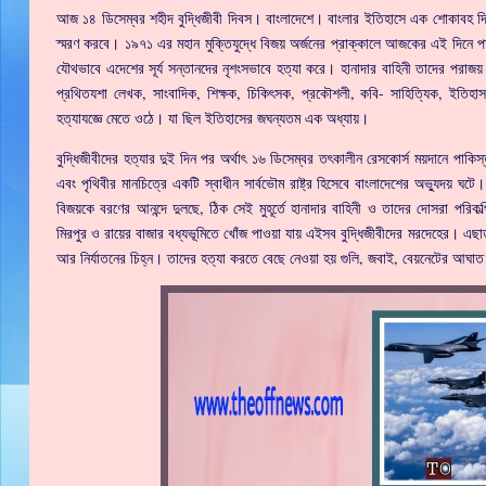
আজ ১৪ ডিসেম্বর শহীদ বুদ্ধিজীবী দিবস। বাংলাদেশে। বাংলার ইতিহাসে এক শোকাবহ দিন। এ
স্মরণ করবে। ১৯৭১ এর মহান মুক্তিযুদ্ধে বিজয় অর্জনের প্রাক্কালে আজকের এই দিনে প
যৌথভাবে এদেশের সূর্য সন্তানদের নৃশংসভাবে হত্যা করে। হানাদার বাহিনী তাদের পরাজয় 
প্রথিতযশা লেখক, সাংবাদিক, শিক্ষক, চিকিৎসক, প্রকৌশলী, কবি- সাহিত্যিক, ইতিহাস
হত্যাযজ্ঞে মেতে ওঠে। যা ছিল ইতিহাসের জঘন্যতম এক অধ্যায়।
বুদ্ধিজীবীদের হত্যার দুই দিন পর অর্থাৎ ১৬ ডিসেম্বর তৎকালীন রেসকোর্স ময়দানে পাকিস্
এবং পৃথিবীর মানচিত্রে একটি স্বাধীন সার্বভৌম রাষ্ট্র হিসেবে বাংলাদেশের অভ্যুদয় ঘটে
বিজয়কে বরণের আনন্দে দুলছে, ঠিক সেই মুহূর্তে হানাদার বাহিনী ও তাদের দোসরা পরিকল্
মিরপুর ও রায়ের বাজার বধ্যভূমিতে খোঁজ পাওয়া যায় এইসব বুদ্ধিজীবীদের মরদেহের। এছাড়
আর নির্যাতনের চিহ্ন। তাদের হত্যা করতে বেছে নেওয়া হয় গুলি, জবাই, বেয়নেটের আঘা