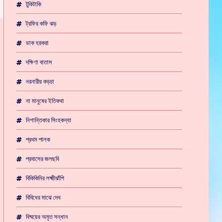
টুকিটাকি
ট্রফির কফি ঝড়
ডাক হরকরা
দক্ষিণা বাতাস
নরনারীর কড়চা
না মানুষের ইতিকথা
নিশান্তিকার সিংহকন্যা
প্রথম পালক
প্রবাসের জলছবি
বিকিকিনির লক্ষ্মীঝাঁপি
বিবিধের মাঝে দেখ
বিষ্ময়ের অমৃত সন্ধান