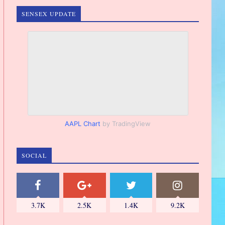
SENSEX UPDATE
AAPL Chart
by TradingView
SOCIAL
3.7K
2.5K
1.4K
9.2K