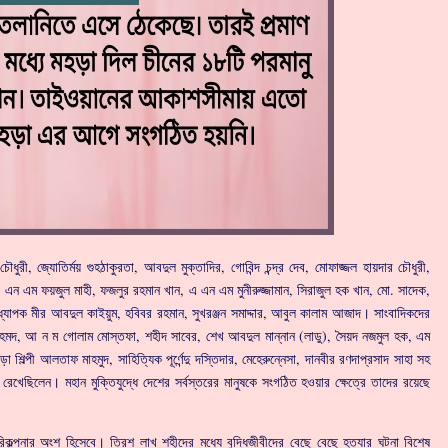
ৌধুরী, জ্যোতির্ময় গুহঠাকুরতা, আবদুল মুক্তাদির, গোবিন্দ চন্দ্র দেব, মোফাজ্জল হায়দার চৌধুরী,
ন এম ফয়জুল মাহী, ফজলুর রহমান খান, এ এন এম মুনীরুজ্জামান, সিরাজুল হক খান, মো. সাদেক,
অধ্যাপক মীর আবদুল কাইয়ুম, হবিবর রহমান, সুখরঞ্জন সমাদ্দার, আবুল কালাম আজাদ। সাংবাদিকদের
দীন আহমদ, আ ন ম গোলাম মোস্তফা, শহীদ সাবের, শেখ আবদুল মান্নান (লাডু), সৈয়দ নজমুল হক, এম
ল্পী আলতাফ মাহমুদ, সাহিত্যিক পূর্ণেন্দু দস্তিদার, মেহেরুন্নেসা, দানবীর রণদাপ্রসাদ সাহা সহ
েখেছিলেন। মহান মুক্তিযুদ্ধে দেশের সর্বস্তরের মানুষকে সংগঠিত হওয়ার ক্ষেত্রে তাদের রয়েছে
িকল্পনার অংশ হিসেবে। ত্রিশ লাখ শহীদের মধ্যে বুদ্ধিজীবীদের বেছে বেছে হত্যার ঘটনা বিশেষ