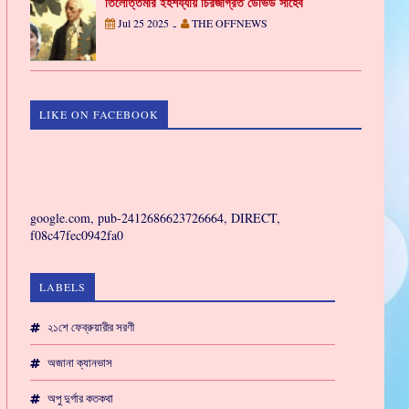
তিলোত্তমার ইহশয্যায় চিরজাগ্রত ডেভিড সাহেব
Jul 25 2025
THE OFFNEWS
-
LIKE ON FACEBOOK
GAMING
google.com, pub-2412686623726664, DIRECT,
f08c47fec0942fa0
LABELS
২১শে ফেব্রুয়ারীর সরণী
অজানা ক্যানভাস
অপু দুর্গার কতকথা