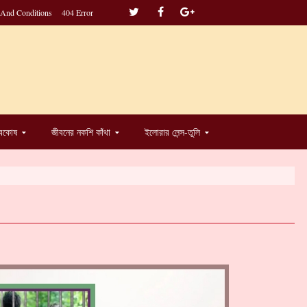
 And Conditions
404 Error
্বকোষ
জীবনের নকশি কাঁথা
ইলোরার লেন্স-তুলি