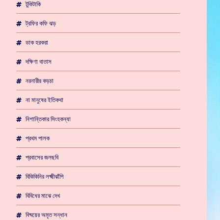
টুকিটাকি
ট্রফির কফি ঝড়
ডাক হরকরা
দক্ষিণা বাতাস
নরনারীর কড়চা
না মানুষের ইতিকথা
নিশান্তিকার সিংহকন্যা
প্রথম পালক
প্রবাসের জলছবি
বিকিকিনির লক্ষ্মীঝাঁপি
বিবিধের মাঝে দেখ
বিষ্ময়ের অমৃত সন্ধান