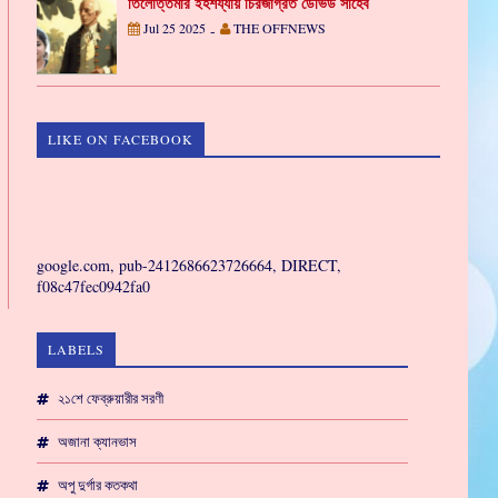
তিলোত্তমার ইহশয্যায় চিরজাগ্রত ডেভিড সাহেব
Jul 25 2025
THE OFFNEWS
-
LIKE ON FACEBOOK
GAMING
google.com, pub-2412686623726664, DIRECT,
f08c47fec0942fa0
LABELS
২১শে ফেব্রুয়ারীর সরণী
অজানা ক্যানভাস
অপু দুর্গার কতকথা