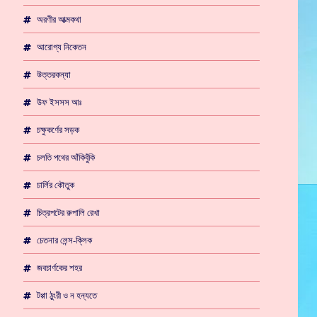
অরণীর আত্মকথা
আরোগ্য নিকেতন
উত্তরকন্যা
উফ ইসসস আঃ
চক্ষুকর্ণের সড়ক
চলতি পথের আঁকিবুঁকি
চার্লির কৌতুক
চিত্রপটের রুপালি রেখা
চেতনার লেন্স-ক্লিক
জবচার্ণকের শহর
টপ্পা ঠুংরী ও ন হন্যতে