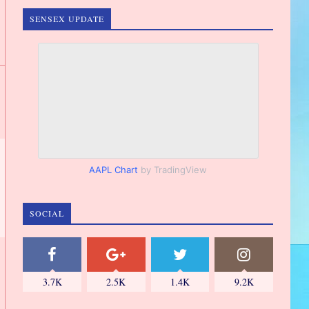
SENSEX UPDATE
AAPL Chart
by TradingView
SOCIAL
3.7K
2.5K
1.4K
9.2K