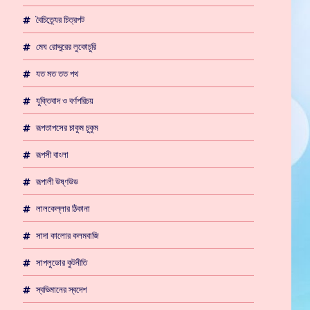
বৈচিত্র্যের চিত্রপট
মেঘ রোদ্দুরের লুকোচুরি
যত মত তত পথ
যুক্তিবাদ ও বর্ণপরিচয়
রূপতাপসের চাকুম চুকুম
রূপসী বাংলা
রূপালী উষ্ণউড
লালকেল্লার ঠিকানা
সাদা কালোর কলমবাজি
সাপলুডোর কুটনীতি
স্বভিমানের স্বদেশ