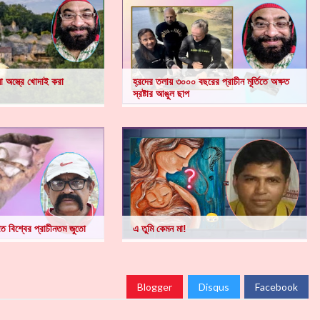
 অস্ত্রে খোদাই করা
হ্রদের তলায় ৩০০০ বছরের প্রাচীন মূর্তিতে অক্ষত
স্রষ্টার আঙুল ছাপ
তে বিশ্বের প্রাচীনতম জুতো
এ তুমি কেমন মা!
Blogger
Disqus
Facebook