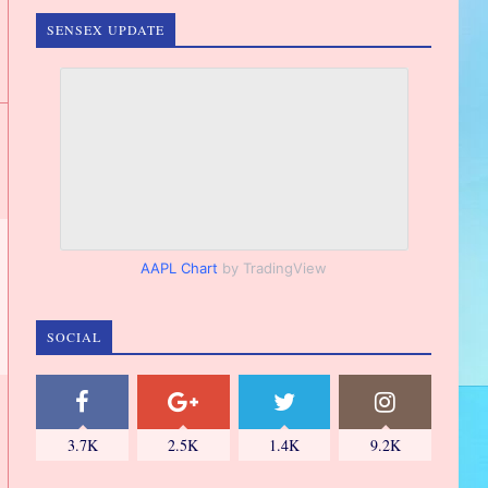
SENSEX UPDATE
AAPL Chart
by TradingView
SOCIAL
3.7K
2.5K
1.4K
9.2K