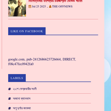
তিলোত্তমার ইহশয্যায় চিরজাগ্রত ডেভিড সাহেব
Jul 25 2025
THE OFFNEWS
-
LIKE ON FACEBOOK
GAMING
google.com, pub-2412686623726664, DIRECT,
f08c47fec0942fa0
LABELS
২১শে ফেব্রুয়ারীর সরণী
অজানা ক্যানভাস
অপু দুর্গার কতকথা