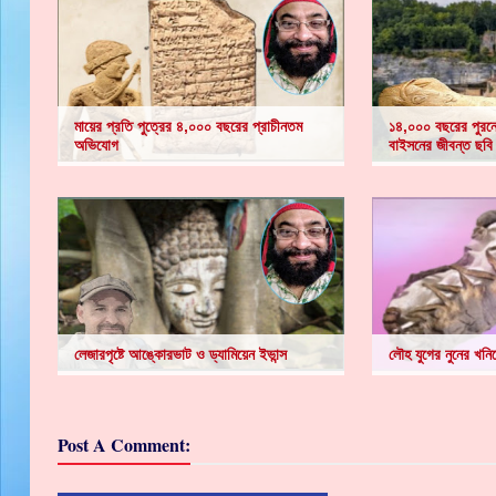
মায়ের প্রতি পুত্রের ৪,০০০ বছরের প্রাচীনতম
১৪,০০০ বছরের পুরনো
অভিযোগ
বাইসনের জীবন্ত ছবি
লেজারপৃষ্টে আঙ্কোরভাট ও ড্যামিয়েন ইভান্স
লৌহ যুগের নুনের খনি
Post A Comment: