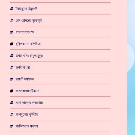
বৈচিত্র্যের চিত্রপট
মেঘ রোদ্দুরের লুকোচুরি
যত মত তত পথ
যুক্তিবাদ ও বর্ণপরিচয়
রূপতাপসের চাকুম চুকুম
রূপসী বাংলা
রূপালী উষ্ণউড
লালকেল্লার ঠিকানা
সাদা কালোর কলমবাজি
সাপলুডোর কুটনীতি
স্বভিমানের স্বদেশ