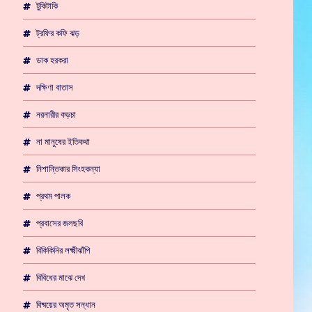
টুকিটাকি
ট্রফির কফি ঝড়
ডাক হরকরা
দক্ষিণা বাতাস
নরনারীর কড়চা
না মানুষের ইতিকথা
নিশান্তিকার সিংহকন্যা
প্রথম পালক
প্রবাসের জলছবি
বিকিকিনির লক্ষ্মীঝাঁপি
বিবিধের মাঝে দেখ
বিষ্ময়ের অমৃত সন্ধান