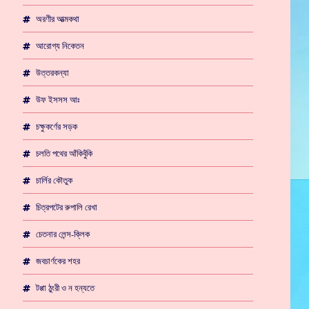
অরণীর আত্মকথা
আরোগ্য নিকেতন
উত্তরকন্যা
উফ ইসসস আঃ
চক্ষুকর্ণের সড়ক
চলতি পথের আঁকিবুঁকি
চার্লির কৌতুক
চিত্রপটের রুপালি রেখা
চেতনার লেন্স-ক্লিক
জবচার্ণকের শহর
টপ্পা ঠুংরী ও ন হন্যতে