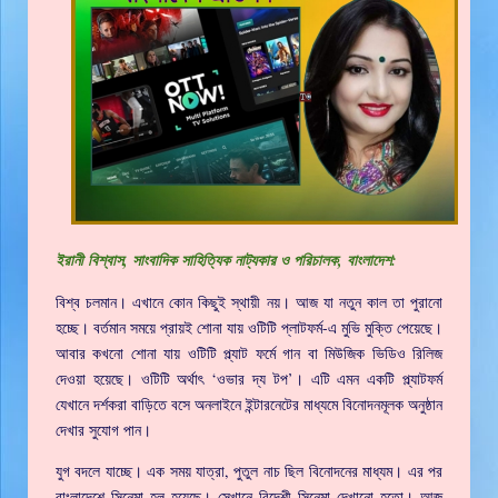
ইরানী বিশ্বাস, সাংবাদিক সাহিত্যিক নাট্যকার ও পরিচালক, বাংলাদেশ:
বিশ্ব চলমান। এখানে কোন কিছুই স্থায়ী নয়। আজ যা নতুন কাল তা পুরানো
হচ্ছে। বর্তমান সময়ে প্রায়ই শোনা যায় ওটিটি প্লাটফর্ম-এ মুভি মুক্তি পেয়েছে।
আবার কখনো শোনা যায় ওটিটি প্ল্যাট ফর্মে গান বা মিউজিক ভিডিও রিলিজ
দেওয়া হয়েছে। ওটিটি অর্থাৎ ‘ওভার দ্য টপ’। এটি এমন একটি প্ল্যাটফর্ম
যেখানে দর্শকরা বাড়িতে বসে অনলাইনে ইন্টারনেটের মাধ্যমে বিনোদনমূলক অনুষ্ঠান
দেখার সুযোগ পান।
যুগ বদলে যাচ্ছে। এক সময় যাত্রা, পুতুল নাচ ছিল বিনোদনের মাধ্যম। এর পর
বাংলাদেশে সিনেমা হল হয়েছে। সেখানে বিদেশী সিনেমা দেখানো হতো। আজ