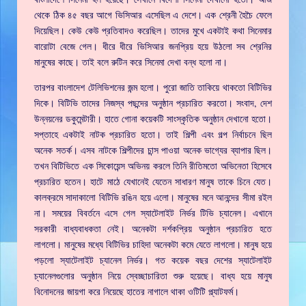
থেকে ঠিক ৪৫ বছর আগে ভিসিআর এসেছিল এ দেশে। এক শ্রেনী হৈচৈ ফেলে
দিয়েছিল। কেউ কেউ প্রতিবাদও করেছিল। তাদের মুখে একটাই কথা সিনেমার
বারোটা বেজে গেল। ধীরে ধীরে ভিসিআর জনপ্রিয় হয়ে উঠলো সব শ্রেনির
মানুষের কাছে। তাই বলে রুটিন করে সিনেমা দেখা বন্ধ হলো না।
তারপর বাংলাদেশ টেলিভিশনের জন্ম হলো। পুরো জাতি তাকিয়ে থাকতো বিটিভির
দিকে। বিটিভি তাদের নিজস্ব পছন্দের অনুষ্ঠান প্রচারিত করতো। সংবাদ, দেশ
উন্নয়নের ডকুমেন্টারী। হাতে গোনা কয়েকটি সাংস্কৃতিক অনুষ্ঠান দেখানো হতো।
সপ্তাহে একটাই নাটক প্রচারিত হতো। তাই শিল্পী এবং গল্প নির্বাচনে ছিল
অনেক সতর্ক। এসব নাটকে শিল্পীদের চান্স পাওয়া অনেক ভাগ্যের ব্যাপার ছিল।
তখন বিটিভিতে এক সিকোয়েন্স অভিনয় করলে তিনি রীতিমতো অভিনেতা হিসেবে
প্রচারিত হতেন। হাটে মাঠে যেখানেই যেতেন সাধারণ মানুষ তাকে চিনে যেত।
কালক্রমে সাদাকালো বিটিভি রঙিন হয়ে এলো। মানুষের মনে আনন্দের সীমা রইল
না। সময়ের বিবর্তনে এসে গেল স্যাটেলাইট নির্ভর টিভি চ্যানেল। এখানে
সরকারী বাধ্যবাধকতা নেই। অনেকটা দর্শকপ্রিয় অনুষ্ঠান প্রচারিত হতে
লাগলো। মানুষের মধ্যে বিটিভির চাহিদা অনেকটা কমে যেতে লাগলো। মানুষ হয়ে
পড়লো স্যাটেলাইট চ্যানেল নির্ভর। গত কয়েক বছর দেশের স্যাটেলাইট
চ্যানেলগুলোর অনুষ্ঠান নিয়ে স্বেচ্ছাচারিতা শুরু হয়েছে। বাধ্য হয়ে মানুষ
বিনোদনের জায়গা করে নিয়েছে হাতের নাগালে থাকা ওটিটি প্ল্যাটফর্ম।