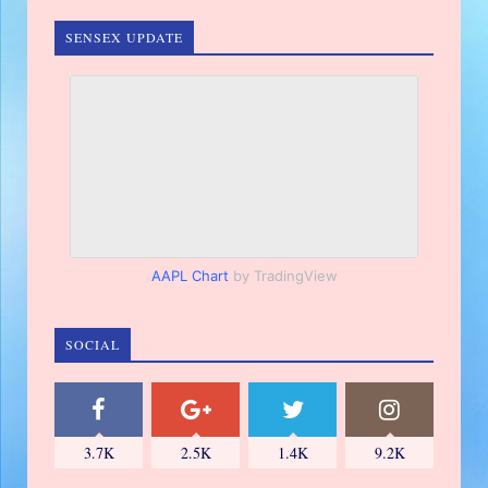
SENSEX UPDATE
AAPL Chart
by TradingView
SOCIAL
3.7K
2.5K
1.4K
9.2K