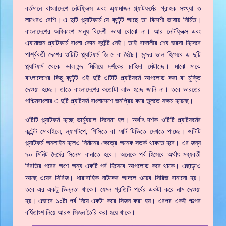
বর্তমানে বাংলাদেশে নেটফ্লিক্স এবং এ্যামাজন প্ল্যাটফর্মের গ্রাহক সংখ্যা ৩
লাখেরও বেশি। এ দুটি প্ল্যাটফর্মে যে কন্টেন্ট আছে তা বিদেশী ভাষায় নির্মিত।
বাংলাদেশের অধিকাংশ মানুষ বিদেশী ভাষা বোঝে না। আর নেটফ্লিক্স এবং
এ্যামাজন প্ল্যাটফর্মে বাংলা কোন কন্টেন্ট নেই। তাই বাঙ্গালীর শেষ ভরসা হিসেবে
পার্শ্ববর্তী দেশের ওটিটি প্ল্যাটফর্ম জি-৫ বা হৈচৈ। মন্দের ভাল হিসেবে এ দুটি
প্ল্যাটফর্ম থেকে ভাল-মন্দ মিলিয়ে দর্শকের চাহিদা মেটাচ্ছে। মাঝে মাঝে
বাংলাদেশের কিছু কন্টেন্ট এই দুটি ওটিটি প্ল্যাটফর্মে আপলোড করা বা মুক্তি
দেওয়া হচ্ছে। তাতে বাংলাদেশের কতোটা লাভ হচ্ছে জানি না। তবে ভারতের
পশ্চিমবাংলার এ দুটি প্ল্যাটফর্ম বাংলাদেশে জনপ্রিয় করে তুলতে সক্ষম হয়েছে।
ওটিটি প্ল্যাটফর্ম হচ্ছে ভার্চ্যুয়াল সিনেমা হল। অর্থাৎ দর্শক ওটিটি প্ল্যাটফর্মের
কন্টেন্ট মোবাইলে, ল্যাপটপে, পিসিতে বা স্মার্ট টিভিতে দেখতে পাচ্ছে। ওটিটি
প্ল্যাটফর্ম অনলাইন হলেও নির্মানের ক্ষেত্রে অনেক সতর্ক থাকতে হবে। এর জন্য
৯০ মিনিট দৈর্ঘের সিনেমা বানাতে হবে। অনেকে পর্ব হিসেবে অর্থাৎ মধ্যবর্তী
বিরতির পরের অংশ অন্য একটি পর্ব হিসেবে আপলোড করে থাকে। এছাড়াও
আছে ওয়েব সিরিজ। ধারাবাহিক নাটকের আদলে ওয়েব সিরিজ বানানো হয়।
তবে এর একটু ভিন্নতা থাকে। যেমন প্রতিটি পর্বের একটা করে নাম দেওয়া
হয়। এভাবে ১০টা পর্ব নিয়ে একটা করে সিজন করা হয়। এরপর একই গল্পের
বর্ধিতাংশ নিয়ে আরও সিজন তৈরি করা হয়ে থাকে।