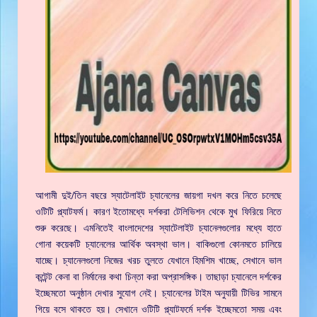
আগামী দুই/তিন বছরে স্যাটেলাইট চ্যানেলের জায়গা দখল করে নিতে চলেছে
ওটিটি প্ল্যাটফর্ম। কারণ ইতোমধ্যে দর্শকরা টেলিভিশন থেকে মুখ ফিরিয়ে নিতে
শুরু করেছে। এমনিতেই বাংলাদেশের স্যাটেলাইট চ্যানেলগুলোর মধ্যে হাতে
গোনা কয়েকটি চ্যানেলের আর্থিক অবস্থা ভাল। বাকিগুলো কোনমতে চালিয়ে
যাচ্ছে। চ্যানেলগুলো নিজের খরচ তুলতে যেখানে হিমশিম খাচ্ছে, সেখানে ভাল
কন্টেন্ট কেনা বা নির্মানের কথা চিন্তা করা অপ্রাসঙ্গিক। তাছাড়া চ্যানেলে দর্শকের
ইচ্ছেমতো অনুষ্ঠান দেখার সুযোগ নেই। চ্যানেলের টাইম অনুযায়ী টিভির সামনে
গিয়ে বসে থাকতে হয়। সেখানে ওটিটি প্ল্যাটফর্মে দর্শক ইচ্ছেমতো সময় এবং