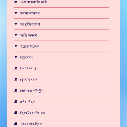
২১শে ফেব্রুয়ারীর সরণী
অজানা ক্যানভাস
অপু দুর্গার কতকথা
অরণীর আত্মকথা
আরোগ্য নিকেতন
উত্তরকন্যা
উফ ইসসস আঃ
চক্ষুকর্ণের সড়ক
চলতি পথের আঁকিবুঁকি
চার্লির কৌতুক
চিত্রপটের রুপালি রেখা
চেতনার লেন্স-ক্লিক