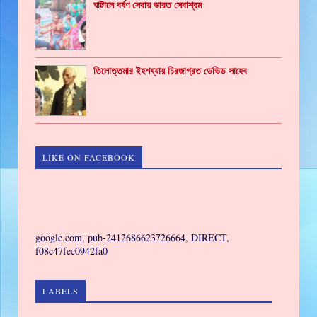
ঘাটালে বর্ষণ সেবায় ভারত সেবাশ্রম
তিলোত্তমার ইহশয্যায় চিরজাগ্রত ডেভিড সাহেব
LIKE ON FACEBOOK
GAMING
google.com, pub-2412686623726664, DIRECT,
f08c47fec0942fa0
LABELS