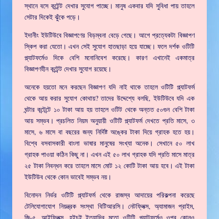
স্থানে বসে কন্টেন্ট দেখার সুযোগ পাচ্ছে। মানুষ একবার যদি সুবিধা পায় তাহলে
সেটার দিকেই ঝুঁকে পড়ে।
ইদানীং ইউটিউবে বিজ্ঞাপণের বিড়ম্বনা বেড়ে গেছে। আগে প্রত্যেকটা বিজ্ঞাপণ
স্কিপ করা যেতো। এখন সেই সুযোগ হাতছাড়া হয়ে যাচ্ছে। ফলে দর্শক ওটিটি
প্ল্যাটফর্মেও দিকে বেশি মনোনিবেশ করেছে। কারণ এখানেই একমাত্র
বিজ্ঞাপণহীন কন্টেন্ট দেখার সুযোগ রয়েছে।
অনেকে হয়তো মনে করছেন বিজ্ঞাপণ যদি নাই থাকে তাহলে ওটিটি প্ল্যাটফর্ম
থেকে আয় করার সুযোগ কোথায়? তাদের উদ্দেশ্যে বলছি, ইউটিউবে যদি এক
ঘন্টার কন্টেন্টে ১০ টাকা আয় হয় তাহলে ওটিট থেকে অন্তত ৫০গুন বেশি টাকা
আয় সম্ভব। প্রচলিত নিয়ম অনুয়ায়ী ওটিটি প্ল্যাটফর্ম দেখতে প্রতি মাসে, ৩
মাসে, ৬ মাসে বা বছরের জন্য নির্দিষ্ট অঙ্কের টাকা দিয়ে গ্রাহক হতে হয়।
বিশ্বে বসবাসকারী বাংলা ভাষার মানুষের সংখ্যা অনেক। সেখানে ৫০ লাখ
গ্রাহক পাওয়া কঠিন কিছু না। এখন এই ৫০ লাখ গ্রাহক যদি প্রতি মাসে মাত্র
২৫ টাকা নিবন্ধন করে তাহলে মাসে মোট ১২ কোটি টাকা আয় হবে। এই টাকা
ইউটিউব থেকে কোন ভাবেই সম্ভব নয়।
বিনোদন নির্ভর ওটিটি প্ল্যাটফর্ম থেকে রাজস্ব আদায়ের পরিকল্পনা করেছে
টেলিযোগাযোগ নিয়ন্ত্রক সংস্থা বিটিআরসি। নেটফ্লিক্স, অ্যামাজন প্রাইম,
জি-৫, আইফ্লিক্স, হইচই ইত্যাদির মতো ওটিটি প্ল্যাটফর্মেও ওপর কোনও