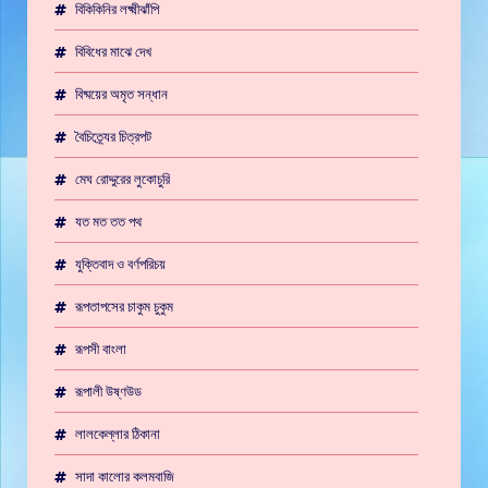
বিকিকিনির লক্ষ্মীঝাঁপি
বিবিধের মাঝে দেখ
বিষ্ময়ের অমৃত সন্ধান
বৈচিত্র্যের চিত্রপট
মেঘ রোদ্দুরের লুকোচুরি
যত মত তত পথ
যুক্তিবাদ ও বর্ণপরিচয়
রূপতাপসের চাকুম চুকুম
রূপসী বাংলা
রূপালী উষ্ণউড
লালকেল্লার ঠিকানা
সাদা কালোর কলমবাজি