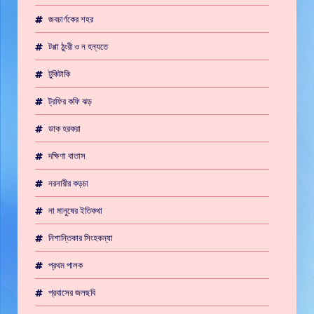
জবচার্ণকের শহর
টপ্পা ঠুংরী ও ন হন্যতে
টুকিটাকি
ট্রফির কফি ঝড়
ডাক হরকরা
দক্ষিণা বাতাস
নরনারীর কড়চা
না মানুষের ইতিকথা
নিশান্তিকার সিংহকন্যা
প্রথম পালক
প্রবাসের জলছবি