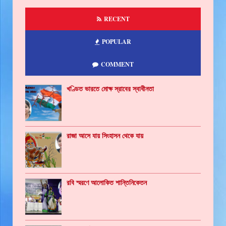
RECENT
POPULAR
COMMENT
খণ্ডিত ভারতে মোক্ষ স্রাবের স্বাধীনতা
রাজা আসে যায় সিংহাসন থেকে যায়
রবি স্মরণে আলোকিত শান্তিনিকেতন