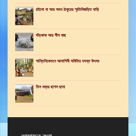
রইলো না আর অবন ঠাকুরের স্মৃতিবিজড়িত বাড়ি
দাঁড়কাক আর সীল মাছ
শান্তিনিকেতনে আলাপিনী সমিতির বসন্ত উৎসব
তিন নম্বর ছাগল ছানা