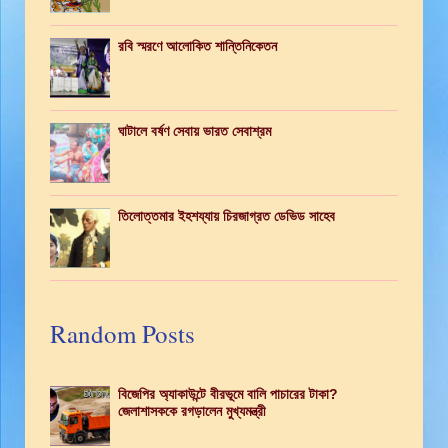
রবি স্মরণে আলোকিত শান্তিনিকেতন
ঘাটালে বর্ষণ সেবায় ভারত সেবাশ্রম
তিলোত্তমার ইহশয্যায় চিরজাগ্রত ডেভিড সাহেব
Random Posts
বিজেপির অ্যাকাউন্টে বীরভূমে বালি পাচারের টাকা?
জেলাশাসককে রগড়ালেন মুখ্যমন্ত্রী