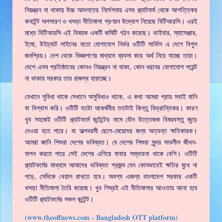
নিয়ন্ত্রন না থাকায় উচ্চ আদলতের নির্দেশনায় এসব প্ল্যাটফর্ম থেকে আপত্তিকর
কনটেন্ট অপসারণ ও খসড়া নীতিমালা প্রণয়ন উদ্যোগ নিয়েছে বিটিআরসি। এরই
মধ্যে বিটিআরসি এই বিষয়ক একটি কমিটি গঠন করেছে। ভাইবার, ম্যাসেঞ্জার,
ইমো, উইচ্যাট লাইনের মতো যোগাযোগ নির্ভর ওটিটি সার্ভিস এ দেশে বিপুল
জনপ্রিয়। দেশ থেকে বিজ্ঞাপণের মাধ্যমে ব্যবসা করে অর্থ নিয়ে যাচ্ছে তারা।
দেশে এসব প্রতিষ্ঠানের কোনও নিয়ন্ত্রন না থাকা, কোন ধরনের যোগাযোগ পয়েন্ট
না থাকায় সরকার তার রাজস্ব হারাচ্ছে।
যেখানে সুবিধা থাকে সেখানে অসুবিধাও থাকে, এ কথা আমরা প্রায় সবাই মানি
বা বিশ্বাস করি। ওটিটি যতটা আকর্ষনীয় ততটাই কিন্তু বিভ্রান্তিকর। কারণ
খুব সহজেই ওটিটি প্ল্যাটফর্মে কন্টেন্টের নামে যৌন উত্তেজক বিষয়বস্তু জুড়ে
দেওয়া হতে পারে। যা অল্পবয়সী ছেলে-মেয়েদের জন্য অত্যন্ত ক্ষতিকারক।
আমরা জানি শিশুরা দেশের ভবিষ্যত। যে দেশের শিশুরা সুন্দর সাবলীল জীবন-
যাপন করতে পারে সেই দেশের এগিয়ে যাবার সম্ভাবনা থাকে বেশি। ওটিটি
প্ল্যাটফর্মের মাধ্যমে আমাদের ভবিষ্যত প্রজন্ম যেন কোনভাবেই ক্ষতির মুখে না
পড়ে, সেদিকে খেয়াল রাখতে হবে। অবশ্য এজন্য বাংলাদেশ সরকার একটি
খসড়া নীতিমালা তৈরি করেছে। খুব শিঘ্রই এই নীতিমালার আওতায় আনা হবে
ওটিটি প্ল্যাটফর্মের সকল কন্টেন্ট।
(www.theoffnews.com - Bangladesh OTT platform)