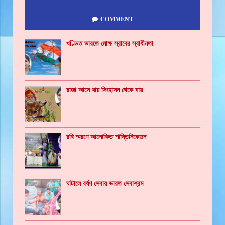
COMMENT
খণ্ডিত ভারতে মোক্ষ স্রাবের স্বাধীনতা
রাজা আসে যায় সিংহাসন থেকে যায়
রবি স্মরণে আলোকিত শান্তিনিকেতন
ঘাটালে বর্ষণ সেবায় ভারত সেবাশ্রম