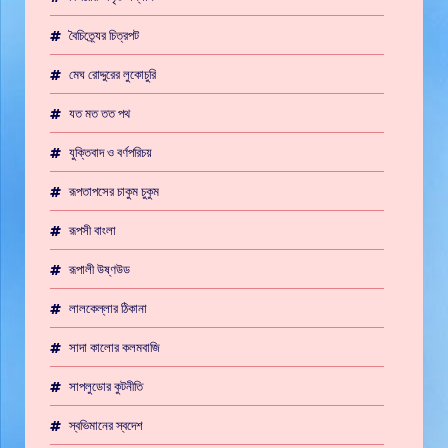
বৈচিত্র্যের চিত্রপট
মেঘ রোদ্দুরের লুকোচুরি
যত মত তত পথ
যুক্তিবাদ ও বর্ণপরিচয়
রূপতাপসের চাকুম চুকুম
রূপসী বাংলা
রূপালী উষ্ণউড
লালকেল্লার ঠিকানা
সাদা কালোর কলমবাজি
সাপলুডোর কুটনীতি
স্বভিমানের স্বদেশ