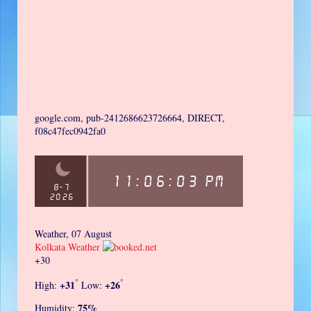
google.com, pub-2412686623726664, DIRECT,
f08c47fec0942fa0
Weather, 07 August
Kolkata Weather
+
30
°
°
+
31
+
26
High:
Low:
75%
Humidity: