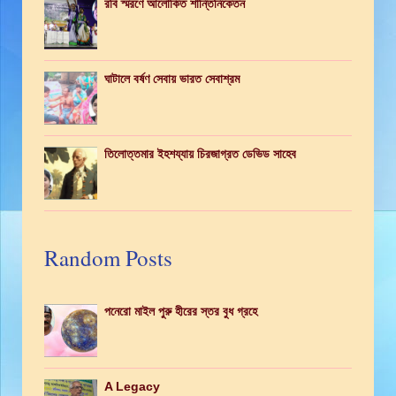
রবি স্মরণে আলোকিত শান্তিনিকেতন
ঘাটালে বর্ষণ সেবায় ভারত সেবাশ্রম
তিলোত্তমার ইহশয্যায় চিরজাগ্রত ডেভিড সাহেব
Random Posts
পনেরো মাইল পুরু হীরের স্তর বুধ গ্রহে
A Legacy