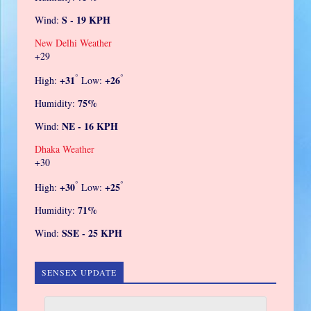
S - 19 KPH
Wind:
New Delhi Weather
+
29
°
°
+
31
+
26
High:
Low:
75%
Humidity:
NE - 16 KPH
Wind:
Dhaka Weather
+
30
°
°
+
30
+
25
High:
Low:
71%
Humidity:
SSE - 25 KPH
Wind:
SENSEX UPDATE