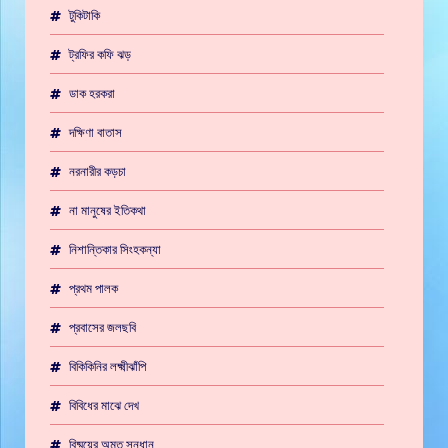
টুকিটাকি
ট্রফির কফি ঝড়
ডাক হরকরা
দক্ষিণা বাতাস
নরনারীর কড়চা
না মানুষের ইতিকথা
নিশান্তিকার সিংহকন্যা
প্রথম পালক
প্রবাসের জলছবি
বিকিকিনির লক্ষ্মীঝাঁপি
বিবিধের মাঝে দেখ
বিষ্ময়ের অমৃত সন্ধান