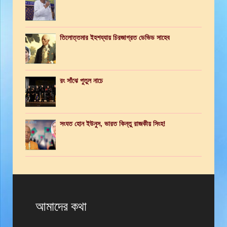
তিলোত্তমার ইহশয্যায় চিরজাগ্রত ডেভিড সাহেব
রং সাঁঝে পুতুল নাচে
সংযত হোন ইউনুস, ভারত কিন্তু রাজকীয় সিংহ!
আমাদের কথা