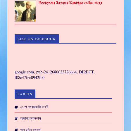
তিলোত্তমার ইহশয্যায় চিরজাগ্রত ডেভিড সাহেব
LIKE ON FACEBOOK
GAMING
google.com, pub-2412686623726664, DIRECT,
f08c47fec0942fa0
LABELS
২১শে ফেব্রুয়ারীর সরণী
অজানা ক্যানভাস
অপু দুর্গার কতকথা