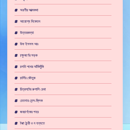
অরণীর আত্মকথা
আরোগ্য নিকেতন
উত্তরকন্যা
উফ ইসসস আঃ
চক্ষুকর্ণের সড়ক
চলতি পথের আঁকিবুঁকি
চার্লির কৌতুক
চিত্রপটের রুপালি রেখা
চেতনার লেন্স-ক্লিক
জবচার্ণকের শহর
টপ্পা ঠুংরী ও ন হন্যতে