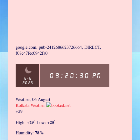
google.com, pub-2412686623726664, DIRECT,
f08c47fec0942fa0
Weather, 06 August
Kolkata Weather
+
29
°
°
+
29
+
25
High:
Low:
78%
Humidity: