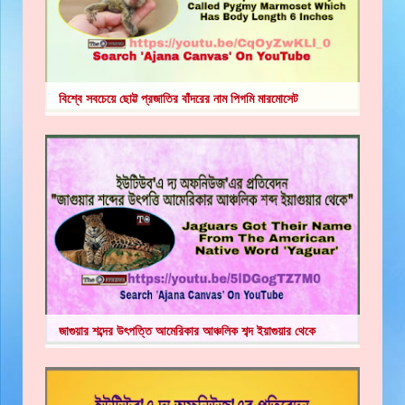
বিশ্বে সবচেয়ে ছোট্ট প্রজাতির বাঁদরের নাম পিগমি মারমোসেট
জাগুয়ার শব্দের উৎপত্তি আমেরিকার আঞ্চলিক শব্দ ইয়াগুয়ার থেকে