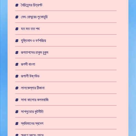
বৈচিত্র্যের চিত্রপট
মেঘ রোদ্দুরের লুকোচুরি
যত মত তত পথ
যুক্তিবাদ ও বর্ণপরিচয়
রূপতাপসের চাকুম চুকুম
রূপসী বাংলা
রূপালী উষ্ণউড
লালকেল্লার ঠিকানা
সাদা কালোর কলমবাজি
সাপলুডোর কুটনীতি
স্বভিমানের স্বদেশ
স্মরণে আসে মোরে