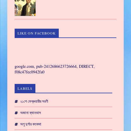
LIKE ON FACEBOOK
GAMING
google.com, pub-2412686623726664, DIRECT,
f08c47fec0942fa0
LABELS
২১শে ফেব্রুয়ারীর সরণী
অজানা ক্যানভাস
অপু দুর্গার কতকথা