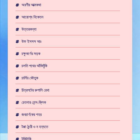
অরণীর আত্মকথা
আরোগ্য নিকেতন
উত্তরকন্যা
উফ ইসসস আঃ
চক্ষুকর্ণের সড়ক
চলতি পথের আঁকিবুঁকি
চার্লির কৌতুক
চিত্রপটের রুপালি রেখা
চেতনার লেন্স-ক্লিক
জবচার্ণকের শহর
টপ্পা ঠুংরী ও ন হন্যতে
টুকিটাকি