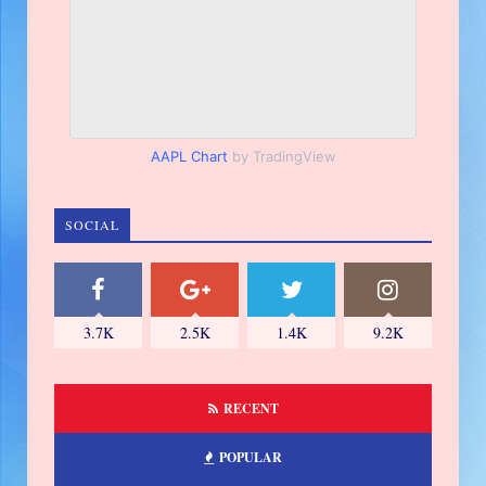
AAPL Chart
by TradingView
SOCIAL
3.7K
2.5K
1.4K
9.2K
RECENT
POPULAR