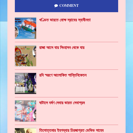
COMMENT
খণ্ডিত ভারতে মোক্ষ স্রাবের স্বাধীনতা
রাজা আসে যায় সিংহাসন থেকে যায়
রবি স্মরণে আলোকিত শান্তিনিকেতন
ঘাটালে বর্ষণ সেবায় ভারত সেবাশ্রম
তিলোত্তমার ইহশয্যায় চিরজাগ্রত ডেভিড সাহেব