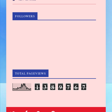
FOLLOWERS
TOTAL PAGEVIEWS
1
3
8
9
7
6
7