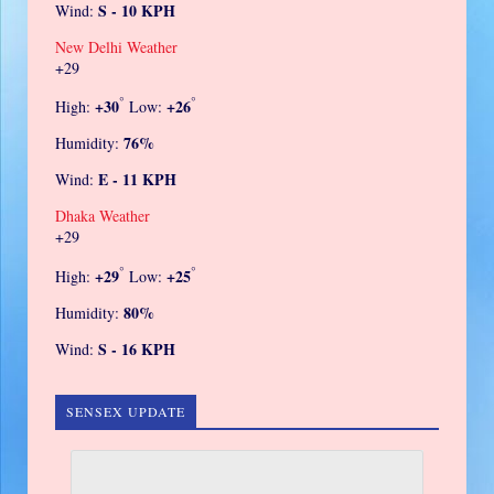
S - 10 KPH
Wind:
New Delhi Weather
+
29
°
°
+
30
+
26
High:
Low:
76%
Humidity:
E - 11 KPH
Wind:
Dhaka Weather
+
29
°
°
+
29
+
25
High:
Low:
80%
Humidity:
S - 16 KPH
Wind:
SENSEX UPDATE