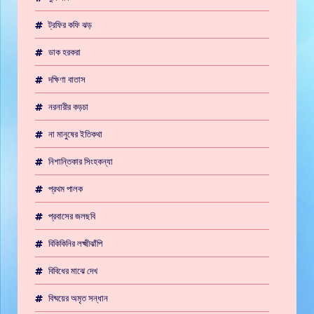
ট্রফির কফি ঝড়
ডাক হরকরা
দক্ষিণা বাতাস
নরনারীর কড়চা
না মানুষের ইতিকথা
নিশান্তিকার সিংহকন্যা
প্রথম পালক
প্রবাসের জলছবি
বিকিকিনির লক্ষ্মীঝাঁপি
বিবিধের মাঝে দেখ
বিষ্ময়ের অমৃত সন্ধান