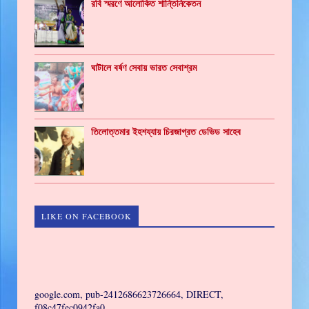
রবি স্মরণে আলোকিত শান্তিনিকেতন
ঘাটালে বর্ষণ সেবায় ভারত সেবাশ্রম
তিলোত্তমার ইহশয্যায় চিরজাগ্রত ডেভিড সাহেব
LIKE ON FACEBOOK
GAMING
google.com, pub-2412686623726664, DIRECT,
f08c47fec0942fa0