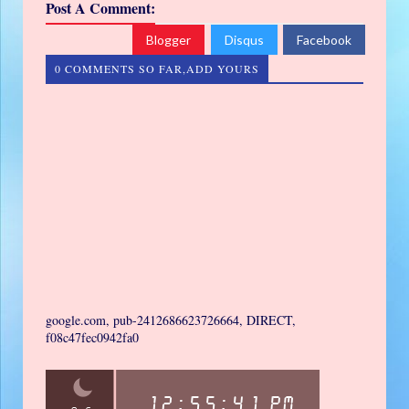
Post A Comment:
Blogger
Disqus
Facebook
0 COMMENTS SO FAR,ADD YOURS
google.com, pub-2412686623726664, DIRECT,
f08c47fec0942fa0