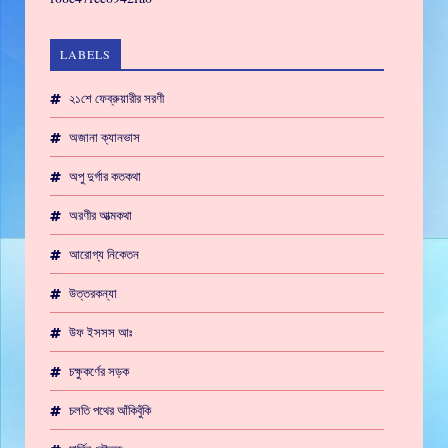
LABELS
২১শে ফেব্রুয়ারীর সরণী
অজানা ক্যানভাস
অপু দুর্গার কতকথা
অরণীর আত্মকথা
আরোগ্য নিকেতন
উত্তরকন্যা
উফ ইসসস আঃ
চক্ষুকর্ণের সড়ক
চলতি পথের আঁকিবুঁকি