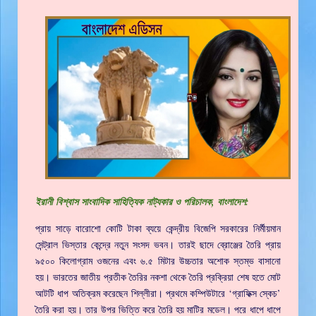
ইরানী বিশ্বাস সাংবাদিক সাহিত্যিক নাট্যকার ও পরিচালক, বাংলাদেশ:
প্রায় সাড়ে বারোশো কোটি টাকা ব্যয়ে কেন্দ্রীয় বিজেপি সরকারের নির্মীয়মান
সেন্ট্রাল ভিস্তার কেন্দ্রে নতুন সংসদ ভবন। তারই ছাদে ব্রোঞ্জের তৈরি প্রায়
৯৫০০ কিলোগ্রাম ওজনের এবং ৬.৫ মিটার উচ্চতার অশোক স্তম্ভ বাসানো
হয়। ভারতের জাতীয় প্রতীক তৈরির নকশা থেকে তৈরি প্রক্রিয়া শেষ হতে মোট
আটটি ধাপ অতিক্রম করেছেন শিল্লীরা। প্রথমে কম্পিউটারে ‘গ্রাফিক্স স্কেচ’
তৈরি করা হয়। তার উপর ভিত্তি করে তৈরি হয় মাটির মডেল। পরে ধাপে ধাপে