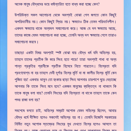
অনেক মানুষ বৌদ্ধদের ভয়ে ধর্মান্তরিত হতে বাধ্য করা হচ্ছে কেন?
উপরিউক্ত সকল আলোচনা থেকে অবশ্যই বোঝা গেল জগতে কোন কিছুই
অপরিবর্তনীয় নয়। কোন কিছুই স্থির নয়। ক্ষমতাও ঠিক তেমন পরিবর্তনশীল।
একদল ক্ষমতায় থাকে অন্যদল সমালোচনা করে। আজ যে দল ক্ষমতায় আছে,
তাদের কাজে যেমন সমালোচনা করা হচ্ছে, তেমনি অন্য দল ক্ষমতায় গেলে তারাও
সমালোচনা করবে।
তাছাড়া একটা বিষয় অবশ্যই স্পষ্ট বোঝা যায় বৌদ্ধ ধর্ম যদি অহিংস্র হয়,
তাহলে তাদের প্রতীক কি করে সিংহ হতে পারে! তারা অবশ্যই গাধা বা অন্য
শান্ত প্রকৃতির প্রানীকে প্রতীক হিসেবে নিতে পারতেন। হিংস্রতা যদি
গ্রহণযোগ্য না হয় তাহলে দেবী দূর্গার হিংস্র মূর্তি বা মা কালীর হিংস্র মূর্তি কেন
পুজিত হয়! একবার ভাবুন তো হুংকার ছাড়া সিংহ আপনার চারপাশে ঘুরে বেড়াচ্ছে
আপনার কি তাকে সিংহ মনে হবে? একজন মানুষের ব্যক্তিত্ব না থাকলে কি
তাকে মানুষ বলা যায়? তেমনি সিংহের যদি হিংস্রতা না থাকে তাহলে তাকে কেন
পশুর রাজা বলা হয়?
সবশেষে বলতে চাই, অহিংস্র সম্রাট অশোক যেমন সহিংস্র ছিলেন, আবার
বৌদ্ধ ধর্মে দীক্ষিত হলেও সকলেই অহিংস্র হয় না। তেমনি বিজেপি সরকারের
নির্মিত নতুন অশোক স্তম্ভের সিংহের মুখ দেখতে হিংস্র হলেও আসলে তা
হিংস্র নয়। আজ ক্রোধের বসে যে সিংহের মুখ দেখে আপনাদের হিংস্র মনে