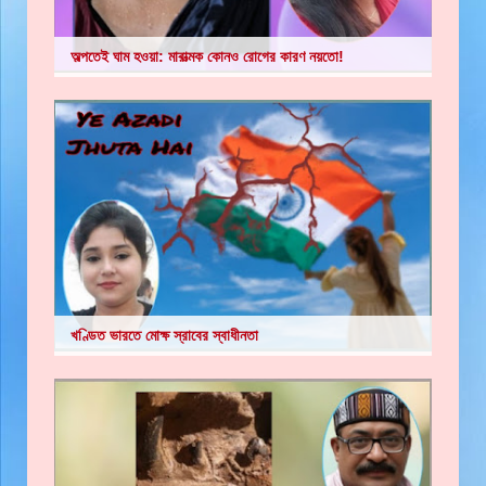
অল্পতেই ঘাম হওয়া: মারাত্মক কোনও রোগের কারণ নয়তো!
খণ্ডিত ভারতে মোক্ষ স্রাবের স্বাধীনতা