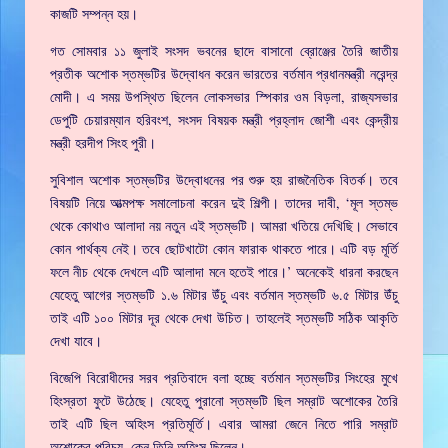
কাজটি সম্পন্ন হয়।
গত সোমবার ১১ জুলাই সংসদ ভবনের ছাদে বাসানো ব্রোঞ্জের তৈরি জাতীয়
প্রতীক অশোক স্তম্ভটির উদ্বোধন করেন ভারতের বর্তমান প্রধানমন্ত্রী নরেন্দ্র
মোদী। এ সময় উপস্থিত ছিলেন লোকসভার স্পিকার ওম বিড়লা, রাজ্যসভার
ডেপুটি চেয়ারম্যান হরিবংশ, সংসদ বিষয়ক মন্ত্রী প্রহ্লাদ জোশী এবং কেন্দ্রীয়
মন্ত্রী হরদীপ সিংহ পুরী।
সুবিশাল অশোক স্তম্ভটির উদ্বোধনের পর শুরু হয় রাজনৈতিক বিতর্ক। তবে
বিষয়টি নিয়ে আত্মপক্ষ সমালোচনা করেন দুই শিল্পী। তাদের দাবী, ‘মূল স্তম্ভ
থেকে কোথাও আলাদা নয় নতুন এই স্তম্ভটি। আমরা খতিয়ে দেখিছি। সেভাবে
কোন পার্থক্য নেই। তবে ছোটখাটো কোন ফারাক থাকতে পারে। এটি বড় মূর্তি
ফলে নীচ থেকে দেখলে এটি আলাদা মনে হতেই পারে।’ অনেকেই ধারনা করছেন
যেহেতু আগের স্তম্ভটি ১.৬ মিটার উঁচু এবং বর্তমান স্তম্ভটি ৬.৫ মিটার উঁচু
তাই এটি ১০০ মিটার দূর থেকে দেখা উচিত। তাহলেই স্তম্ভটি সঠিক আকৃতি
দেখা যাবে।
বিজেপি বিরোধীদের সরব প্রতিবাদে বলা হচ্ছে বর্তমান স্তম্ভটির সিংহের মুখে
হিংস্রতা ফুটে উঠেছে। যেহেতু পুরানো স্তম্ভটি ছিল সম্রাট অশোকের তৈরি
তাই এটি ছিল অহিংস প্রতিমূর্তি। এবার আমরা জেনে নিতে পারি সম্রাট
অশোকের পরিচয়, কেন তিনি অহিংস ছিলেন।