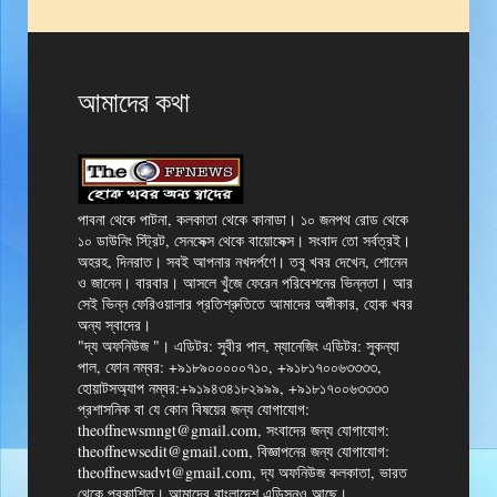
আমাদের কথা
পাবনা থেকে পাটনা, কলকাতা থেকে কানাডা। ১০ জনপথ রোড থেকে
১০ ডাউনিং স্ট্রিট, সেনসেক্স থেকে বায়োসেক্স। সংবাদ তো সর্বত্রই।
অহরহ, দিনরাত। সবই আপনার নখদর্পণে। তবু খবর দেখেন, শোনেন
ও জানেন। বারবার। আসলে খুঁজে ফেরেন পরিবেশনের ভিন্নতা। আর
সেই ভিন্ন ফেরিওয়ালার প্রতিশ্রুতিতে আমাদের অঙ্গীকার, হোক খবর
অন্য স্বাদের।
"দ্য অফনিউজ "। এডিটর: সুবীর পাল, ম্যানেজিং এডিটর: সুকন্যা
পাল, ফোন নম্বর: +৯১৮৯০০০০০৭১০, +৯১৮১৭০০৬৩৩৩৩,
হোয়াটসঅ্যাপ নম্বর:+৯১৯৪৩৪১৮২৯৯৯, +৯১৮১৭০০৬৩৩৩৩
প্রশাসনিক বা যে কোন বিষয়ের জন্য যোগাযোগ:
theoffnewsmngt@gmail.com, সংবাদের জন্য যোগাযোগ:
theoffnewsedit@gmail.com, বিজ্ঞাপনের জন্য যোগাযোগ:
theoffnewsadvt@gmail.com, দ্য অফনিউজ কলকাতা, ভারত
থেকে প্রকাশিত। আমাদের বাংলাদেশ এডিসনও আছে।