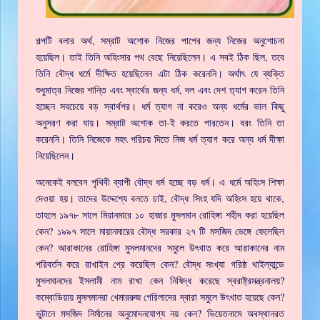
গল্পটি বলার অর্থ, সম্রাট অশোক নিজের পাপের জন্য নিজের অনুশোচনা
হয়েছিল। তাই তিনি অহিংসার পথ বেছে নিয়েছিলেন। এ সবই ঠিক ছিল, তবে
তিনি বৌদ্ধ ধর্মে দীক্ষিত হয়েছিলেন এটা ঠিক করেননি। অর্থাৎ যে ব্যক্তি
শুধুমাত্র নিজের শান্তি এবং স্বার্থের জন্য ধর্ম, দল এবং দেশ ত্যাগ করেন তিনি
হচ্ছেন সবচেয়ে বড় স্বার্থপর। ধর্ম ত্যাগ না করেও অন্য ধর্মের ভাল কিছু
অনুসরণ করা যায়। সম্রাট অশোক তা-ই করতে পারতেন। বরং তিনি তা
করেননি। তিনি নিজেকে মহৎ পরিচয় দিতে নিজ ধর্ম ত্যাগ করে অন্য ধর্ম দীক্ষা
নিয়েছিলেন।
অনেকেই বলবেন পৃথিবী ব্যাপী বৌদ্ধ ধর্ম হচ্ছে বড় ধর্ম। এ ধর্মে অহিংস শিক্ষা
দেওয়া হয়। তাদের উদ্দেশ্যে বলতে চাই, বৌদ্ধ সিংহ যদি অহিংস হয়ে থাকে,
তাহলে ১৯৭৮ সালে মিয়ানমারে ১০ হাজার মুসলমান রোহিঙ্গা শহীদ করা হয়েছিল
কেন? ১৯৯৭ সালে মায়ানমারের বৌদ্ধ সরকার ২৭ টি মসজিদ ভেঙ্গে ফেলেছিল
কেন? আরাকানের রোহিঙ্গা মুসলমানদের সমুলে উৎখাত করে আরাকানের নাম
পরিবর্তন করে রাখাইন প্রে করেছিল কেন? বৌদ্ধ সংখ্যা গরিষ্ঠ থাইল্যান্ডে
মুসলমানদের ইসলামী নাম রাখা কেন নিষিদ্ধ করেছে স্বরাষ্ট্রমন্ত্রনালয়?
কম্বোডিয়ায় মুসলমানরা খেমাররুজ গেরিলাদের দ্বারা সমুলে উৎখাত হয়েছে কেন?
ভুটানে মসজিদ নির্মানের অনুমোদনযোগ্য নয় কেন? ভিয়েতনামে অবস্থানরত