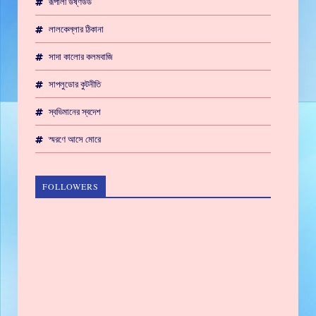
রূপালী উষ্ণউড
লালকেল্লার ঠিকানা
সাদা কালোর কলমবাজি
সাপলুডোর কুটনীতি
স্বভিমানের স্বদেশ
স্মরণে আসে মোরে
FOLLOWERS