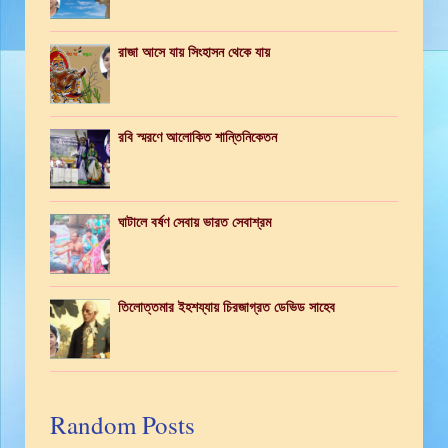
রাজা আসে যায় সিংহাসন থেকে যায়
রবি স্মরণে আলোকিত শান্তিনিকেতন
ঘাটালে বর্ষণ সেবায় ভারত সেবাশ্রম
তিলোত্তমার ইহশয্যায় চিরজাগ্রত ডেভিড সাহেব
Random Posts