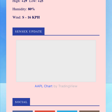
+
29
+
25
High:
Low:
80%
Humidity:
S - 16 KPH
Wind:
SENSEX UPDATE
AAPL Chart
by TradingView
SOCIAL