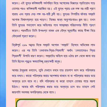
করেন। এই যুদ্ধে কলিঙ্গবাসী সর্বশক্তি দিয়ে অশোকের বিরুদ্ধে প্রতিরোধ গড়ে
তোলার পরও কলিঙ্গবাসী পরাজিত হয়। এই যুদ্ধে প্রায় এক লক্ষ নর-নারী প্রাণ
হারায় এবং প্রায় দেড় লক্ষ নর-নারী বন্দী হয়। যুদ্ধের পিশাচীয় ঘটনায় সম্রাট
অশোক বিষাদগ্রস্ত হয়ে পড়েন। নিজের মধ্যে অনুশোচনারও জন্ম হয়। তখন
তিনি যুদ্ধের পথত্যাগ করে অহিংসার পথে সাম্রাজ্য পরিচালনার নীতি গ্রহণ
করেন। পরবর্তীতে তিনি উপগুপ্ত নামক এক বৌদ্ধ সন্ন্যাসীর কাছে দীক্ষা নিয়ে
বৌদ্ধধর্ম গ্রহণ করেন।
খ্রিষ্টপূর্ব ২৬৯ অব্দের দিকে সম্রাট অশোক ‘সম্রাট’ হিসেবে অভিষেক লাভ
করেন। এর পর তিনি ‘দেবানাম-প্রিয়-পিয়দাসী’ অর্থাৎ ‘দেবতাদেরও প্রিয়
প্রিয়দর্শী’ উপাধি ধারণ করেন। সম্রাটের অহিংস হয়ে ওঠার গল্প থেকে জানা যায়
তিনি ছিলেন প্রচন্ড ক্ষমতালিপ্সু রক্তক্ষয়ী মানুষ।
আমার ঠাকুরমা বলতেন, তুমি যেখানে বসবে তার চারপাশ ভাল করে পরিস্কার
করে বসবে। কারো পরিস্কার করার অপেক্ষায় থাকবে না বা পরিস্কার করার ভয়ে
অন্যত্র চলে যাবে না। যদি পরিস্কার না করো তাহলে তোমার গায়ে ময়লা
উঠবে। আবার যদি পরিস্কার করার ভয়ে অন্যত্র চলে যাও তাহলে সেই
জায়গাটা সবসময় অপরিস্কার থেকে যাবে।