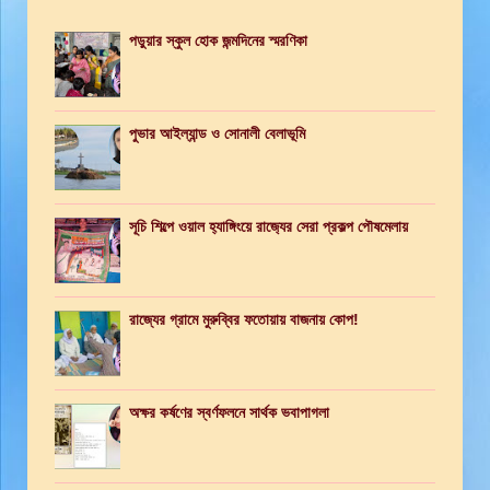
পড়ুয়ার স্কুল হোক জন্মদিনের স্মরণিকা
পুভার আইল্যান্ড ও সোনালী বেলাভূমি
সূচি শিল্পে ওয়াল হ‍্যাঙ্গিংয়ে রাজ‍্যের সেরা প্রকল্প পৌষমেলায়
রাজ্যের গ্রামে মুরুব্বির ফতোয়ায় বাজনায় কোপ!
অক্ষর কর্ষণের স্বর্ণফলনে সার্থক ভবাপাগলা