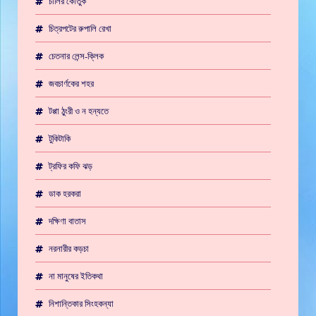
চার্লির কৌতুক
চিত্রপটের রুপালি রেখা
চেতনার লেন্স-ক্লিক
জবচার্ণকের শহর
টপ্পা ঠুংরী ও ন হন্যতে
টুকিটাকি
ট্রফির কফি ঝড়
ডাক হরকরা
দক্ষিণা বাতাস
নরনারীর কড়চা
না মানুষের ইতিকথা
নিশান্তিকার সিংহকন্যা