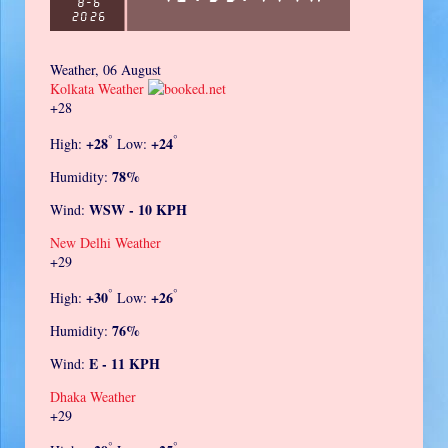
Weather, 06 August
Kolkata Weather
+
28
°
°
+
28
+
24
High:
Low:
78%
Humidity:
WSW - 10 KPH
Wind:
New Delhi Weather
+
29
°
°
+
30
+
26
High:
Low:
76%
Humidity:
E - 11 KPH
Wind:
Dhaka Weather
+
29
°
°