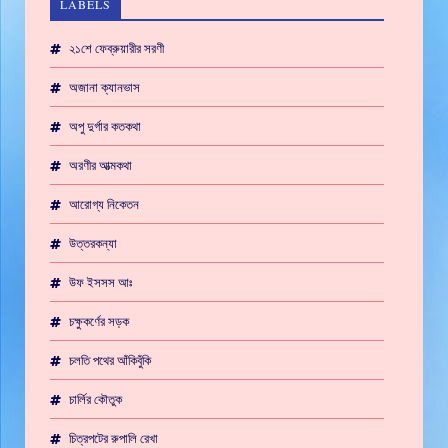
LABELS
২১শে ফেব্রুয়ারীর সরণী
অজানা ক্যানভাস
অপু দুর্গার কতকথা
অরণীর আত্মকথা
আরোগ্য নিকেতন
উত্তরকন্যা
উফ ইসসস আঃ
চক্ষুকর্ণের সড়ক
চলতি পথের আঁকিবুঁকি
চার্লির কৌতুক
চিত্রপটের রুপালি রেখা