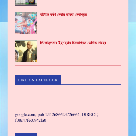
ঘাটালে বর্ষণ সেবায় ভারত সেবাশ্রম
তিলোত্তমার ইহশয্যায় চিরজাগ্রত ডেভিড সাহেব
LIKE ON FACEBOOK
GAMING
google.com, pub-2412686623726664, DIRECT,
f08c47fec0942fa0