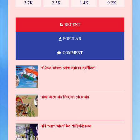
3.7K
2.5K
1.4K
9.2K
RECENT
POPULAR
COMMENT
খণ্ডিত ভারতে মোক্ষ স্রাবের স্বাধীনতা
রাজা আসে যায় সিংহাসন থেকে যায়
রবি স্মরণে আলোকিত শান্তিনিকেতন