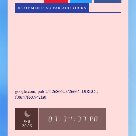
0 COMMENTS SO FAR,ADD YOURS
google.com, pub-2412686623726664, DIRECT,
f08c47fec0942fa0