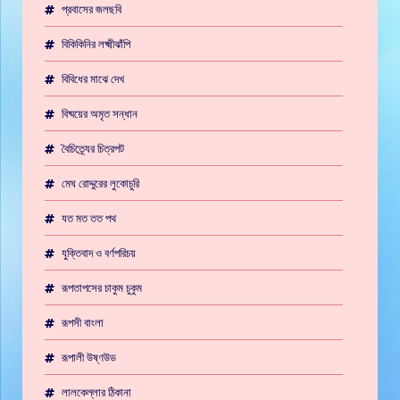
প্রবাসের জলছবি
বিকিকিনির লক্ষ্মীঝাঁপি
বিবিধের মাঝে দেখ
বিষ্ময়ের অমৃত সন্ধান
বৈচিত্র্যের চিত্রপট
মেঘ রোদ্দুরের লুকোচুরি
যত মত তত পথ
যুক্তিবাদ ও বর্ণপরিচয়
রূপতাপসের চাকুম চুকুম
রূপসী বাংলা
রূপালী উষ্ণউড
লালকেল্লার ঠিকানা