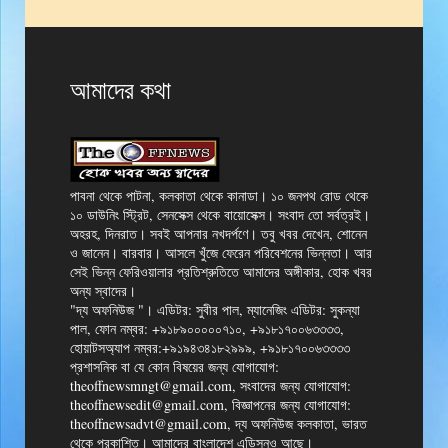
আমাদের কথা
পাবনা থেকে পাটনা, কলকাতা থেকে কানাডা। ১০ জনপথ রোড থেকে
১০ ডাউনিং স্ট্রিট, সেনসেক্স থেকে বায়োসেক্স। সংবাদ তো সর্বত্রই।
অহরহ, দিনরাত। সবই আপনার নখদর্পণে। তবু খবর দেখেন, শোনেন
ও জানেন। বারবার। আসলে খুঁজে ফেরেন পরিবেশনের ভিন্নতা। আর
সেই ভিন্ন ফেরিওয়ালার প্রতিশ্রুতিতে আমাদের অঙ্গীকার, হোক খবর
অন্য স্বাদের।
"দ্য অফনিউজ "। এডিটর: সুবীর পাল, ম্যানেজিং এডিটর: সুকন্যা
পাল, ফোন নম্বর: +৯১৮৯০০০০০৭১০, +৯১৮১৭০০৬৩৩৩৩,
হোয়াটসঅ্যাপ নম্বর:+৯১৯৪৩৪১৮২৯৯৯, +৯১৮১৭০০৬৩৩৩৩
প্রশাসনিক বা যে কোন বিষয়ের জন্য যোগাযোগ:
theoffnewsmngt@gmail.com, সংবাদের জন্য যোগাযোগ:
theoffnewsedit@gmail.com, বিজ্ঞাপনের জন্য যোগাযোগ:
theoffnewsadvt@gmail.com, দ্য অফনিউজ কলকাতা, ভারত
থেকে প্রকাশিত। আমাদের বাংলাদেশ এডিসনও আছে।