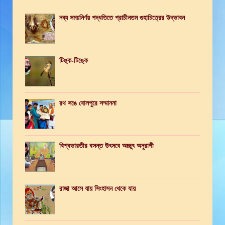
নব্য সময়নির্ণয় পদ্ধতিতে প্রাচীনতম গুহাচিত্রের উদ্ভাবন
টিঙ্ক-টিঙ্কে
রথ সঙে বোলপুরে সম্মাননা
বিশ্বভারতীর বসন্ত উৎসবে অচ্ছুৎ অনুরাগী
রাজা আসে যায় সিংহাসন থেকে যায়