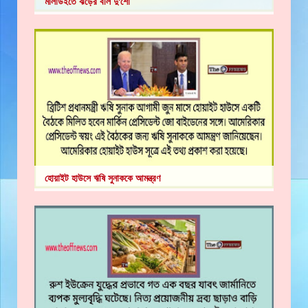
মালাউইতে ঝড়ের বলি দু'শো
হোয়াইট হাউসে ঋষি সুনাককে আমন্ত্রণ