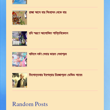
রাজা আসে যায় সিংহাসন থেকে যায়
রবি স্মরণে আলোকিত শান্তিনিকেতন
ঘাটালে বর্ষণ সেবায় ভারত সেবাশ্রম
তিলোত্তমার ইহশয্যায় চিরজাগ্রত ডেভিড সাহেব
Random Posts