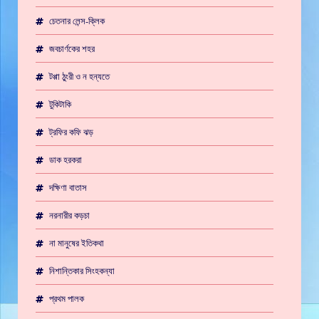
চেতনার লেন্স-ক্লিক
জবচার্ণকের শহর
টপ্পা ঠুংরী ও ন হন্যতে
টুকিটাকি
ট্রফির কফি ঝড়
ডাক হরকরা
দক্ষিণা বাতাস
নরনারীর কড়চা
না মানুষের ইতিকথা
নিশান্তিকার সিংহকন্যা
প্রথম পালক