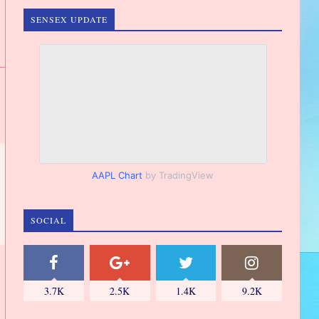
SENSEX UPDATE
AAPL Chart
by TradingView
SOCIAL
3.7K
2.5K
1.4K
9.2K