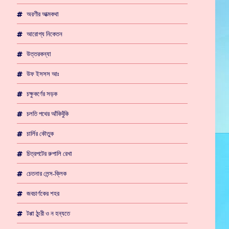
অরণীর আত্মকথা
আরোগ্য নিকেতন
উত্তরকন্যা
উফ ইসসস আঃ
চক্ষুকর্ণের সড়ক
চলতি পথের আঁকিবুঁকি
চার্লির কৌতুক
চিত্রপটের রুপালি রেখা
চেতনার লেন্স-ক্লিক
জবচার্ণকের শহর
টপ্পা ঠুংরী ও ন হন্যতে