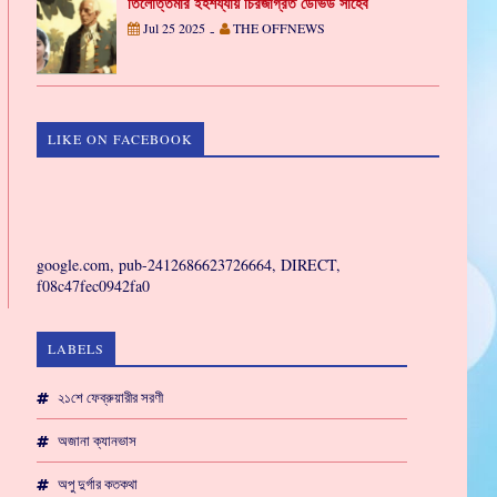
তিলোত্তমার ইহশয্যায় চিরজাগ্রত ডেভিড সাহেব
Jul 25 2025
THE OFFNEWS
-
LIKE ON FACEBOOK
GAMING
google.com, pub-2412686623726664, DIRECT,
f08c47fec0942fa0
LABELS
২১শে ফেব্রুয়ারীর সরণী
অজানা ক্যানভাস
অপু দুর্গার কতকথা