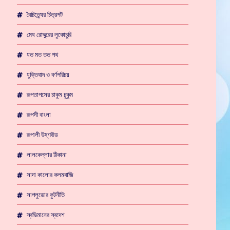
বৈচিত্র্যের চিত্রপট
মেঘ রোদ্দুরের লুকোচুরি
যত মত তত পথ
যুক্তিবাদ ও বর্ণপরিচয়
রূপতাপসের চাকুম চুকুম
রূপসী বাংলা
রূপালী উষ্ণউড
লালকেল্লার ঠিকানা
সাদা কালোর কলমবাজি
সাপলুডোর কুটনীতি
স্বভিমানের স্বদেশ