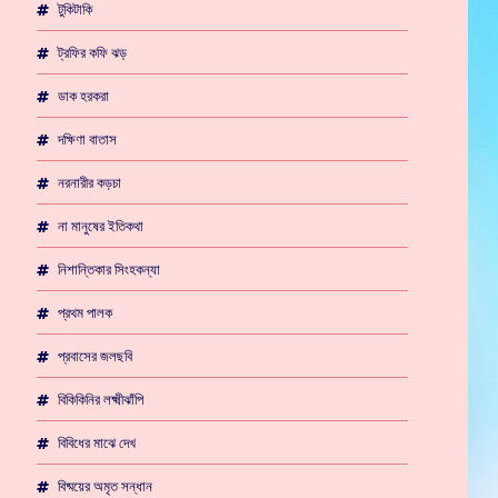
টুকিটাকি
ট্রফির কফি ঝড়
ডাক হরকরা
দক্ষিণা বাতাস
নরনারীর কড়চা
না মানুষের ইতিকথা
নিশান্তিকার সিংহকন্যা
প্রথম পালক
প্রবাসের জলছবি
বিকিকিনির লক্ষ্মীঝাঁপি
বিবিধের মাঝে দেখ
বিষ্ময়ের অমৃত সন্ধান