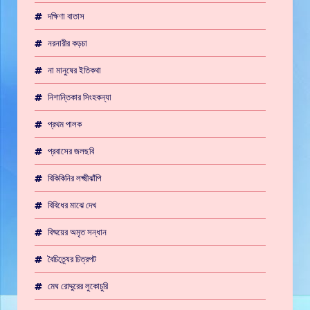
দক্ষিণা বাতাস
নরনারীর কড়চা
না মানুষের ইতিকথা
নিশান্তিকার সিংহকন্যা
প্রথম পালক
প্রবাসের জলছবি
বিকিকিনির লক্ষ্মীঝাঁপি
বিবিধের মাঝে দেখ
বিষ্ময়ের অমৃত সন্ধান
বৈচিত্র্যের চিত্রপট
মেঘ রোদ্দুরের লুকোচুরি