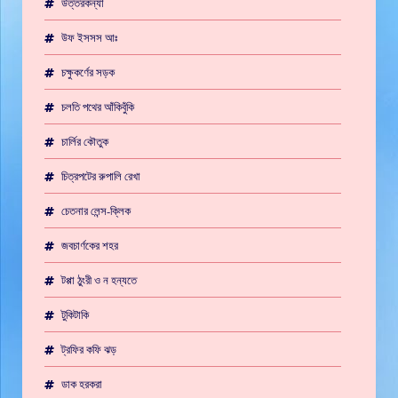
উত্তরকন্যা
উফ ইসসস আঃ
চক্ষুকর্ণের সড়ক
চলতি পথের আঁকিবুঁকি
চার্লির কৌতুক
চিত্রপটের রুপালি রেখা
চেতনার লেন্স-ক্লিক
জবচার্ণকের শহর
টপ্পা ঠুংরী ও ন হন্যতে
টুকিটাকি
ট্রফির কফি ঝড়
ডাক হরকরা