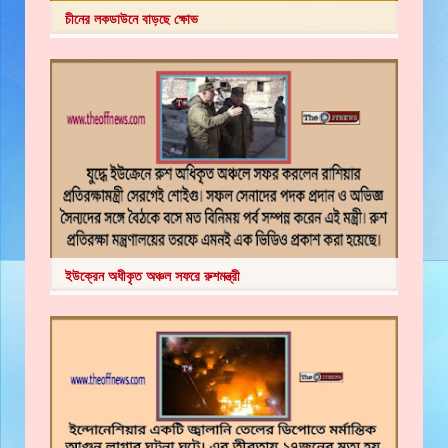
চীনের লকডাউনে বাড়ছে ক্ষোভ
ইউক্রেন অধীকৃত অঞ্চল সফরে রুশমন্ত্রী