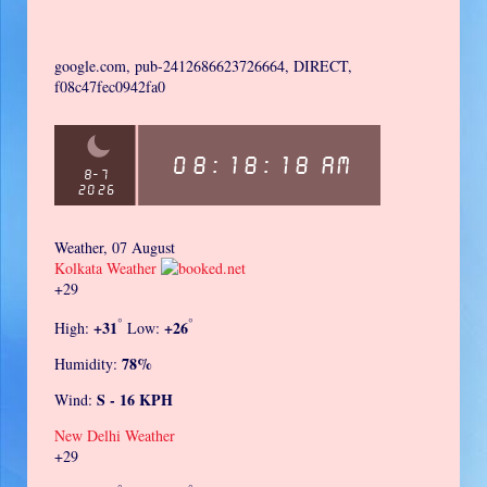
google.com, pub-2412686623726664, DIRECT,
f08c47fec0942fa0
Weather, 07 August
Kolkata Weather
+
29
°
°
+
31
+
26
High:
Low:
78%
Humidity:
S - 16 KPH
Wind:
New Delhi Weather
+
29