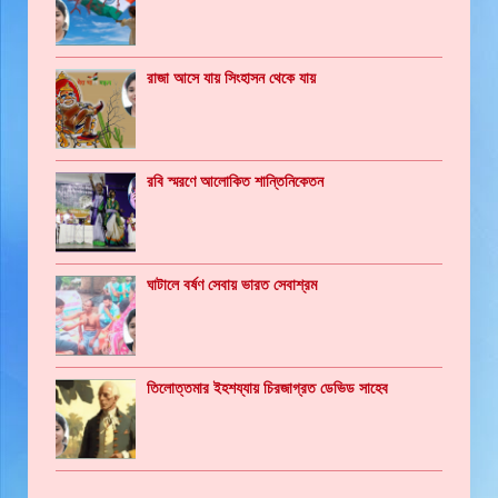
রাজা আসে যায় সিংহাসন থেকে যায়
রবি স্মরণে আলোকিত শান্তিনিকেতন
ঘাটালে বর্ষণ সেবায় ভারত সেবাশ্রম
তিলোত্তমার ইহশয্যায় চিরজাগ্রত ডেভিড সাহেব