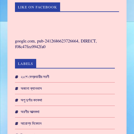
LIKE ON FACEBOOK
GAMING
google.com, pub-2412686623726664, DIRECT,
f08c47fec0942fa0
LABELS
২১শে ফেব্রুয়ারীর সরণী
অজানা ক্যানভাস
অপু দুর্গার কতকথা
অরণীর আত্মকথা
আরোগ্য নিকেতন