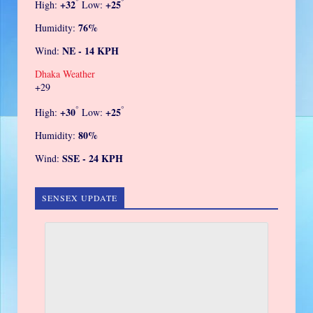
°
°
+
32
+
25
High:
Low:
76%
Humidity:
NE - 14 KPH
Wind:
Dhaka Weather
+
29
°
°
+
30
+
25
High:
Low:
80%
Humidity:
SSE - 24 KPH
Wind:
SENSEX UPDATE