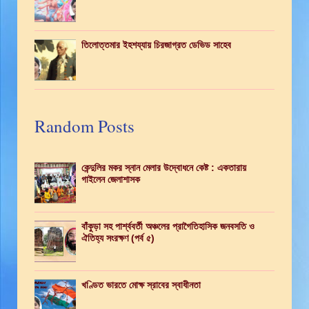
তিলোত্তমার ইহশয্যায় চিরজাগ্রত ডেভিড সাহেব
Random Posts
কেন্দুলির মকর স্নান মেলার উদ্বোধনে কেষ্ট : একতারায়
গাইলেন জেলাশাসক
বাঁকুড়া সহ পার্শ্ববর্তী অঞ্চলের প্রাগৈতিহাসিক জনবসতি ও
ঐতিহ্য সংরক্ষণ (পর্ব ৫)
খণ্ডিত ভারতে মোক্ষ স্রাবের স্বাধীনতা