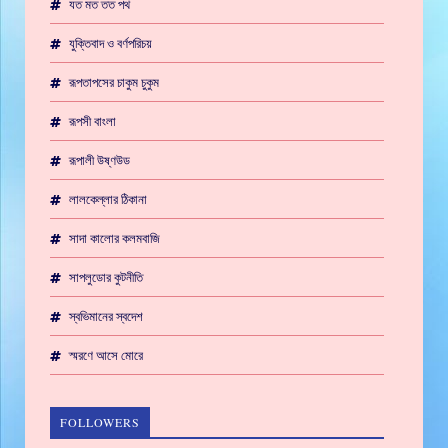
যত মত তত পথ
যুক্তিবাদ ও বর্ণপরিচয়
রূপতাপসের চাকুম চুকুম
রূপসী বাংলা
রূপালী উষ্ণউড
লালকেল্লার ঠিকানা
সাদা কালোর কলমবাজি
সাপলুডোর কুটনীতি
স্বভিমানের স্বদেশ
স্মরণে আসে মোরে
FOLLOWERS