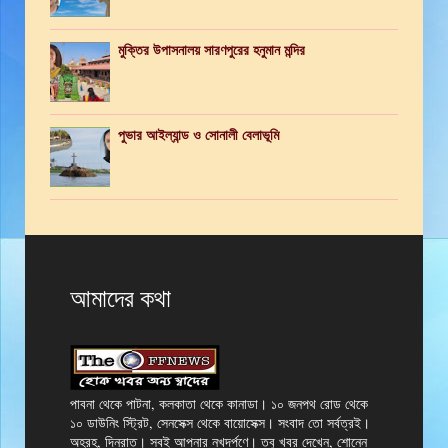
মুক্তির উপাসনালয় সারণপুরের হনুমান মন্দির
পুভার আইল্যান্ড ও সোনালী বেলাভূমি
আমাদের কথা
পাবনা থেকে পাটনা, কলকাতা থেকে কানাডা। ১০ জনপথ রোড থেকে
১০ ডাউনিং স্ট্রিট, সেনসেক্স থেকে বায়োসেক্স। সংবাদ তো সর্বত্রই।
অহরহ, দিনরাত। সবই আপনার নখদর্পণে। তবু খবর দেখেন, শোনেন