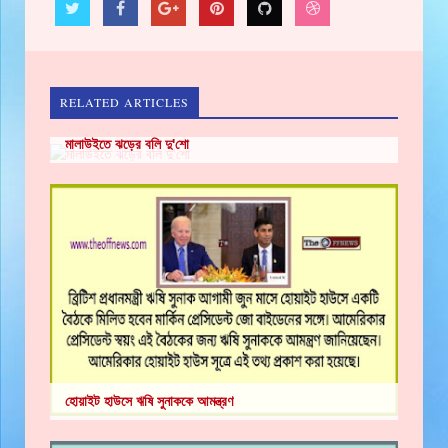
RELATED ARTICLES
মালাউইতে ঝড়ের বলি দু'শো
হোয়াইট হাউসে ঋষি সুনাককে আমন্ত্রণ