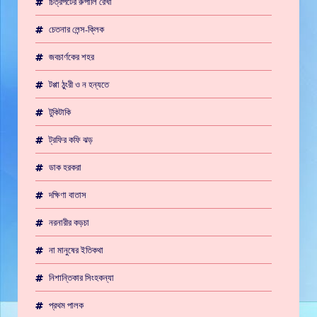
চিত্রপটের রুপালি রেখা
চেতনার লেন্স-ক্লিক
জবচার্ণকের শহর
টপ্পা ঠুংরী ও ন হন্যতে
টুকিটাকি
ট্রফির কফি ঝড়
ডাক হরকরা
দক্ষিণা বাতাস
নরনারীর কড়চা
না মানুষের ইতিকথা
নিশান্তিকার সিংহকন্যা
প্রথম পালক