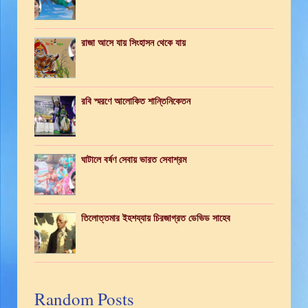
রাজা আসে যায় সিংহাসন থেকে যায়
রবি স্মরণে আলোকিত শান্তিনিকেতন
ঘাটালে বর্ষণ সেবায় ভারত সেবাশ্রম
তিলোত্তমার ইহশয্যায় চিরজাগ্রত ডেভিড সাহেব
Random Posts