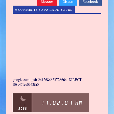
Blogger
Disqus
Facebook
0 COMMENTS SO FAR,ADD YOURS
google.com, pub-2412686623726664, DIRECT,
f08c47fec0942fa0