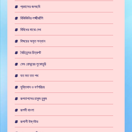
প্রবাসের জলছবি
বিকিকিনির লক্ষ্মীঝাঁপি
বিবিধের মাঝে দেখ
বিষ্ময়ের অমৃত সন্ধান
বৈচিত্র্যের চিত্রপট
মেঘ রোদ্দুরের লুকোচুরি
যত মত তত পথ
যুক্তিবাদ ও বর্ণপরিচয়
রূপতাপসের চাকুম চুকুম
রূপসী বাংলা
রূপালী উষ্ণউড