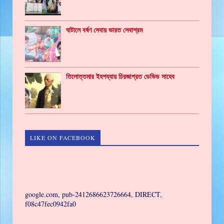
ঘাটালে বর্ষণ সেবায় ভারত সেবাশ্রম
তিলোত্তমার ইহশয্যায় চিরজাগ্রত ডেভিড সাহেব
LIKE ON FACEBOOK
GAMING
google.com, pub-2412686623726664, DIRECT,
f08c47fec0942fa0