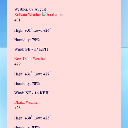
Weather, 07 August
Kolkata Weather
+
31
°
°
+
31
+
26
High:
Low:
75%
Humidity:
SE - 17 KPH
Wind:
New Delhi Weather
+
29
°
°
+
31
+
27
High:
Low:
78%
Humidity:
NE - 16 KPH
Wind:
Dhaka Weather
+
28
°
°
+
30
+
25
High:
Low:
83%
Humidity: