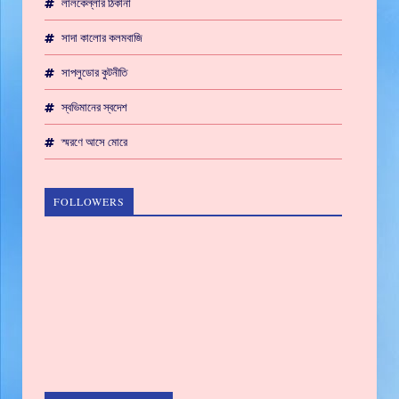
লালকেল্লার ঠিকানা
সাদা কালোর কলমবাজি
সাপলুডোর কুটনীতি
স্বভিমানের স্বদেশ
স্মরণে আসে মোরে
FOLLOWERS