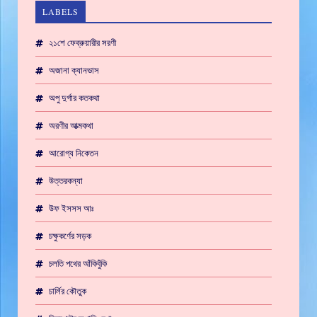
LABELS
২১শে ফেব্রুয়ারীর সরণী
অজানা ক্যানভাস
অপু দুর্গার কতকথা
অরণীর আত্মকথা
আরোগ্য নিকেতন
উত্তরকন্যা
উফ ইসসস আঃ
চক্ষুকর্ণের সড়ক
চলতি পথের আঁকিবুঁকি
চার্লির কৌতুক