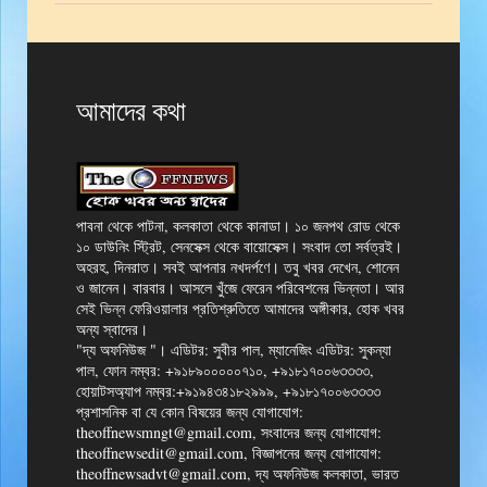
আমাদের কথা
পাবনা থেকে পাটনা, কলকাতা থেকে কানাডা। ১০ জনপথ রোড থেকে
১০ ডাউনিং স্ট্রিট, সেনসেক্স থেকে বায়োসেক্স। সংবাদ তো সর্বত্রই।
অহরহ, দিনরাত। সবই আপনার নখদর্পণে। তবু খবর দেখেন, শোনেন
ও জানেন। বারবার। আসলে খুঁজে ফেরেন পরিবেশনের ভিন্নতা। আর
সেই ভিন্ন ফেরিওয়ালার প্রতিশ্রুতিতে আমাদের অঙ্গীকার, হোক খবর
অন্য স্বাদের।
"দ্য অফনিউজ "। এডিটর: সুবীর পাল, ম্যানেজিং এডিটর: সুকন্যা
পাল, ফোন নম্বর: +৯১৮৯০০০০০৭১০, +৯১৮১৭০০৬৩৩৩৩,
হোয়াটসঅ্যাপ নম্বর:+৯১৯৪৩৪১৮২৯৯৯, +৯১৮১৭০০৬৩৩৩৩
প্রশাসনিক বা যে কোন বিষয়ের জন্য যোগাযোগ:
theoffnewsmngt@gmail.com, সংবাদের জন্য যোগাযোগ:
theoffnewsedit@gmail.com, বিজ্ঞাপনের জন্য যোগাযোগ:
theoffnewsadvt@gmail.com, দ্য অফনিউজ কলকাতা, ভারত