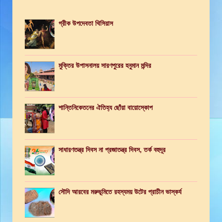
গ্রীক উপদেবতা থিসিয়াস
মুক্তির উপাসনালয় সারণপুরের হনুমান মন্দির
শান্তিনিকেতনের ঐতিহ্য ছোঁয়া বায়োস্কোপ
সাধারণতন্ত্র দিবস না প্রজাতন্ত্র দিবস, তর্ক বহুদূর
সৌদি আরবের মরুভূমিতে রহস্যময় উটের প্রাচীন ভাস্কর্য