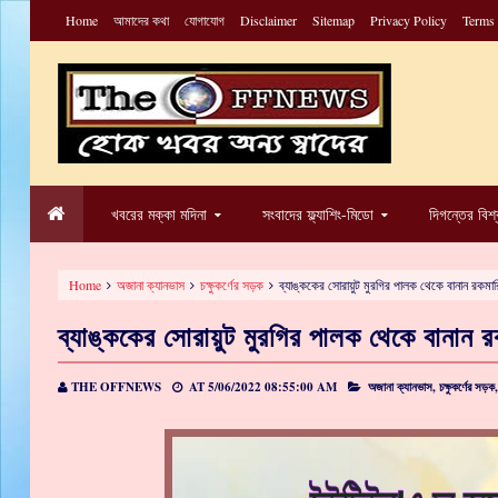
Home
আমাদের কথা
যোগাযোগ
Disclaimer
Sitemap
Privacy Policy
Terms
খবরের মক্কা মদিনা
সংবাদের ফ্ল্যাশিং-মিডো
দিগন্তের বিশ
Home
অজানা ক্যানভাস
চক্ষুকর্ণের সড়ক
ব্যাঙ্ককের সোরায়ুট মুরগির পালক থেকে বানান রকমার
ব্যাঙ্ককের সোরায়ুট মুরগির পালক থেকে বানান র
THE OFFNEWS
AT
5/06/2022 08:55:00 AM
অজানা ক্যানভাস,
চক্ষুকর্ণের সড়ক,