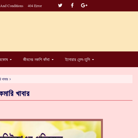
 And Conditions
404 Error
্বকোষ
জীবনের নকশি কাঁথা
ইলোরার লেন্স-তুলি
ি খাবার
কমারি খাবার