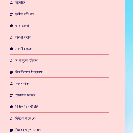
টুকিটাকি
ট্রফির কফি ঝড়
ডাক হরকরা
দক্ষিণা বাতাস
নরনারীর কড়চা
না মানুষের ইতিকথা
নিশান্তিকার সিংহকন্যা
প্রথম পালক
প্রবাসের জলছবি
বিকিকিনির লক্ষ্মীঝাঁপি
বিবিধের মাঝে দেখ
বিষ্ময়ের অমৃত সন্ধান