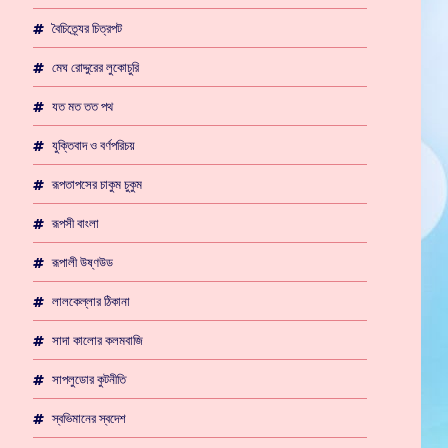
বৈচিত্র্যের চিত্রপট
মেঘ রোদ্দুরের লুকোচুরি
যত মত তত পথ
যুক্তিবাদ ও বর্ণপরিচয়
রূপতাপসের চাকুম চুকুম
রূপসী বাংলা
রূপালী উষ্ণউড
লালকেল্লার ঠিকানা
সাদা কালোর কলমবাজি
সাপলুডোর কুটনীতি
স্বভিমানের স্বদেশ