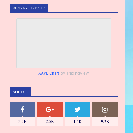
SENSEX UPDATE
AAPL Chart
by TradingView
SOCIAL
3.7K
2.5K
1.4K
9.2K