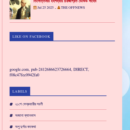
তিলোত্তমার ইহশয্যায় চিরজাগ্রত ডেভিড সাহেব
Jul 25 2025
THE OFFNEWS
-
LIKE ON FACEBOOK
GAMING
google.com, pub-2412686623726664, DIRECT,
f08c47fec0942fa0
LABELS
২১শে ফেব্রুয়ারীর সরণী
অজানা ক্যানভাস
অপু দুর্গার কতকথা