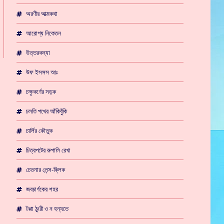
অরণীর আত্মকথা
আরোগ্য নিকেতন
উত্তরকন্যা
উফ ইসসস আঃ
চক্ষুকর্ণের সড়ক
চলতি পথের আঁকিবুঁকি
চার্লির কৌতুক
চিত্রপটের রুপালি রেখা
চেতনার লেন্স-ক্লিক
জবচার্ণকের শহর
টপ্পা ঠুংরী ও ন হন্যতে