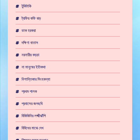
টুকিটাকি
ট্রফির কফি ঝড়
ডাক হরকরা
দক্ষিণা বাতাস
নরনারীর কড়চা
না মানুষের ইতিকথা
নিশান্তিকার সিংহকন্যা
প্রথম পালক
প্রবাসের জলছবি
বিকিকিনির লক্ষ্মীঝাঁপি
বিবিধের মাঝে দেখ