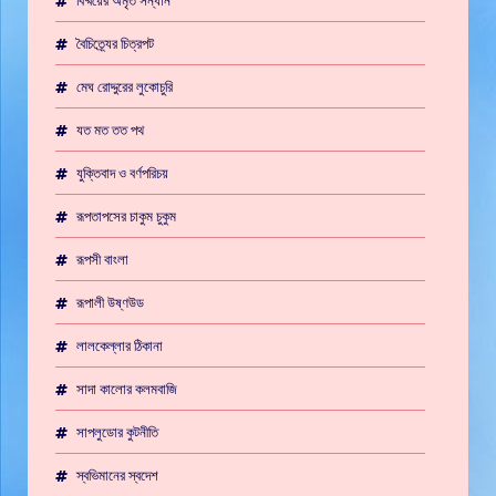
বিষ্ময়ের অমৃত সন্ধান
বৈচিত্র্যের চিত্রপট
মেঘ রোদ্দুরের লুকোচুরি
যত মত তত পথ
যুক্তিবাদ ও বর্ণপরিচয়
রূপতাপসের চাকুম চুকুম
রূপসী বাংলা
রূপালী উষ্ণউড
লালকেল্লার ঠিকানা
সাদা কালোর কলমবাজি
সাপলুডোর কুটনীতি
স্বভিমানের স্বদেশ