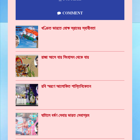
COMMENT
খণ্ডিত ভারতে মোক্ষ স্রাবের স্বাধীনতা
রাজা আসে যায় সিংহাসন থেকে যায়
রবি স্মরণে আলোকিত শান্তিনিকেতন
ঘাটালে বর্ষণ সেবায় ভারত সেবাশ্রম