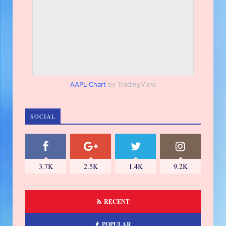
AAPL Chart
by TradingView
SOCIAL
3.7K
2.5K
1.4K
9.2K
RECENT
POPULAR