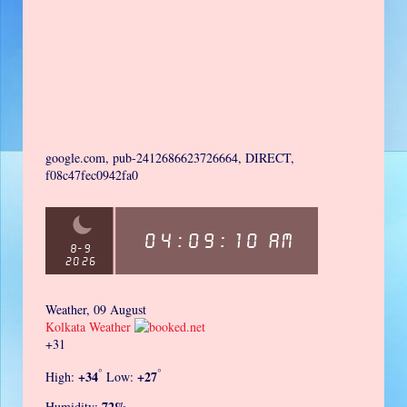
google.com, pub-2412686623726664, DIRECT,
f08c47fec0942fa0
Weather, 09 August
Kolkata Weather
+
31
°
°
+
34
+
27
High:
Low:
72%
Humidity: