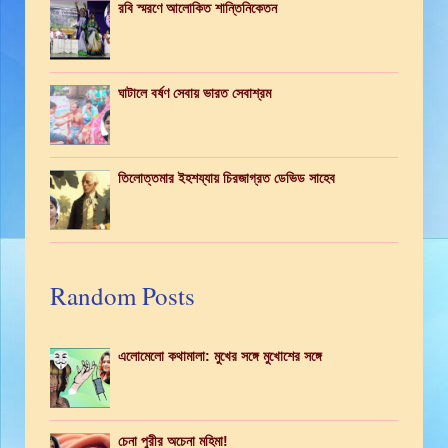
রবি স্মরণে আলোকিত শান্তিনিকেতন
ঘাটালে বর্ষণ সেবায় ভারত সেবাশ্রম
তিলোত্তমার ইহশয্যায় চিরজাগ্রত ডেভিড সাহেব
Random Posts
এলোমেলো কথামালা: মুখের সঙ্গে মুখোশের সঙ্গে
চেনা পুরীর অচেনা মহিমা!