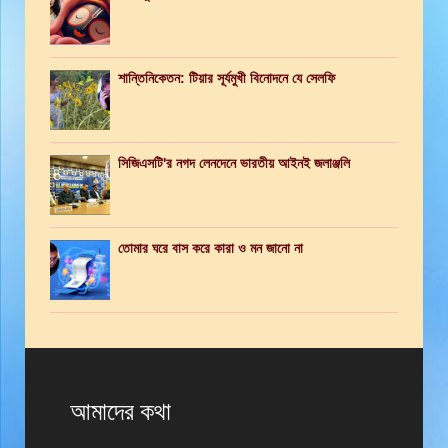
শান্তিনিকেতন: টিয়ার সূর্যমুখী বিনোদনে যে সেলফি
সিজিএসটি'র নগদ লেনদেনে ভারতীয় আইনই জলাঞ্জলি
তোমার ঘরে বাস করে কারা ও মন জানো না
আমাদের কথা