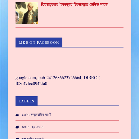
তিলোত্তমার ইহশয্যায় চিরজাগ্রত ডেভিড সাহেব
LIKE ON FACEBOOK
GAMING
google.com, pub-2412686623726664, DIRECT,
f08c47fec0942fa0
LABELS
২১শে ফেব্রুয়ারীর সরণী
অজানা ক্যানভাস
অপু দুর্গার কতকথা