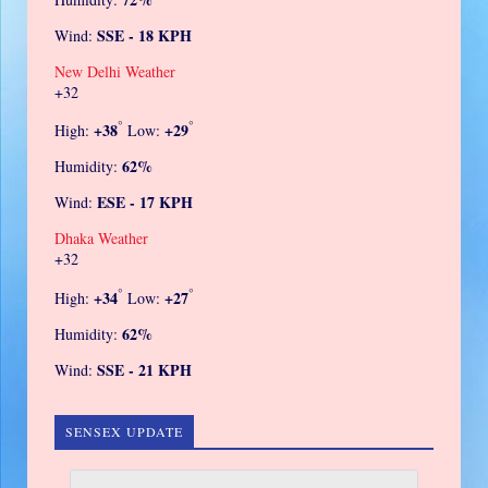
SSE - 18 KPH
Wind:
New Delhi Weather
+
32
°
°
+
38
+
29
High:
Low:
62%
Humidity:
ESE - 17 KPH
Wind:
Dhaka Weather
+
32
°
°
+
34
+
27
High:
Low:
62%
Humidity:
SSE - 21 KPH
Wind:
SENSEX UPDATE