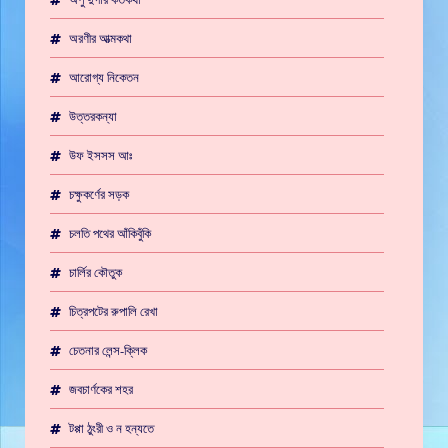
অরণীর আত্মকথা
আরোগ্য নিকেতন
উত্তরকন্যা
উফ ইসসস আঃ
চক্ষুকর্ণের সড়ক
চলতি পথের আঁকিবুঁকি
চার্লির কৌতুক
চিত্রপটের রুপালি রেখা
চেতনার লেন্স-ক্লিক
জবচার্ণকের শহর
টপ্পা ঠুংরী ও ন হন্যতে