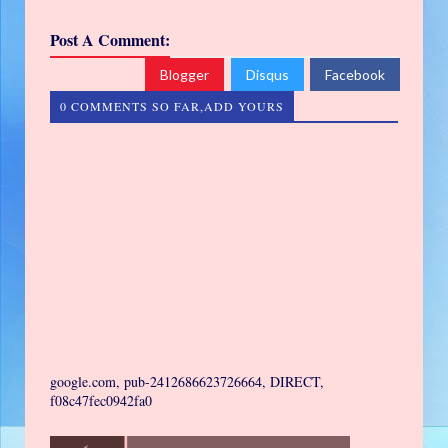
Post A Comment:
Blogger
Disqus
Facebook
0 COMMENTS SO FAR,ADD YOURS
google.com, pub-2412686623726664, DIRECT,
f08c47fec0942fa0