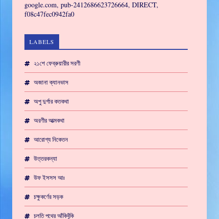
google.com, pub-2412686623726664, DIRECT,
f08c47fec0942fa0
LABELS
২১শে ফেব্রুয়ারীর সরণী
অজানা ক্যানভাস
অপু দুর্গার কতকথা
অরণীর আত্মকথা
আরোগ্য নিকেতন
উত্তরকন্যা
উফ ইসসস আঃ
চক্ষুকর্ণের সড়ক
চলতি পথের আঁকিবুঁকি