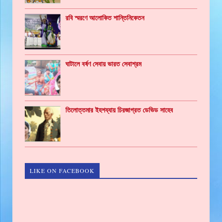
রবি স্মরণে আলোকিত শান্তিনিকেতন
ঘাটালে বর্ষণ সেবায় ভারত সেবাশ্রম
তিলোত্তমার ইহশয্যায় চিরজাগ্রত ডেভিড সাহেব
LIKE ON FACEBOOK
GAMING