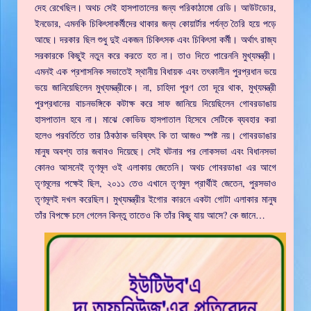
দেহ রেখেছিল। অথচ সেই হাসপাতালের জন্য পরিকাঠামো রেডি। আউটডোর,
ইনডোর, এমনকি চিকিৎসাকর্মীদের থাকার জন্য কোয়ার্টার পর্যন্ত তৈরি হয়ে পড়ে
আছে। দরকার ছিল শুধু দুই একজন চিকিৎসক এবং চিকিৎসা কর্মী। অর্থাৎ রাজ্য
সরকারকে কিছুই নতুন করে করতে হত না। তাও দিতে পারেননি মুখ্যমন্ত্রী।
এমনই এক প্রশাসনিক সভাতেই স্থানীয় বিধায়ক এবং তৎকালীন পুরপ্রধান ভয়ে
ভয়ে জানিয়েছিলেন মুখ্যমন্ত্রীকে। না, চাহিদা পূরণ তো দূরে থাক, মুখ্যমন্ত্রী
পুরপ্রধানের বাচনভঙ্গিকে কটাক্ষ করে সাফ জানিয়ে দিয়েছিলেন গোবরডাঙায়
হাসপাতাল হবে না। মাঝে কোভিড হাসপাতাল হিসেবে সেটিকে ব্যবহার করা
হলেও পরবর্তিতে তার ঠিকঠাক ভবিষ্যৎ কি তা আজও স্পষ্ট নয়। গোবরডাঙার
মানুষ অবশ্য তার জবাবও দিয়েছে। সেই ঘটনার পর লোকসভা এবং বিধানসভা
কোনও আসনেই তৃণমূল ওই এলাকায় জেতেনি। অথচ গোবরডাঙা এর আগে
তৃণমূলের পক্ষেই ছিল, ২০১১ তেও এখানে তৃণমুল প্রার্থীই জেতেন, পুরসভাও
তৃণমূলই দখল করেছিল। মুখ্যমন্ত্রীর ইগোর কারনে একটা গোটা এলাকার মানুষ
তাঁর বিপক্ষে চলে গেলেন কিন্তু তাতেও কি তাঁর কিছু যায় আসে? কে জানে…