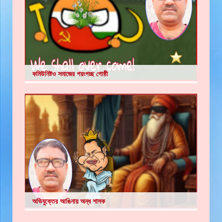
কমিউনিষ্টও সমাজের গয়ংগচ্ছ গোষ্ঠী
অভিযুক্তের আঙিনায় অন্ধ শাসক