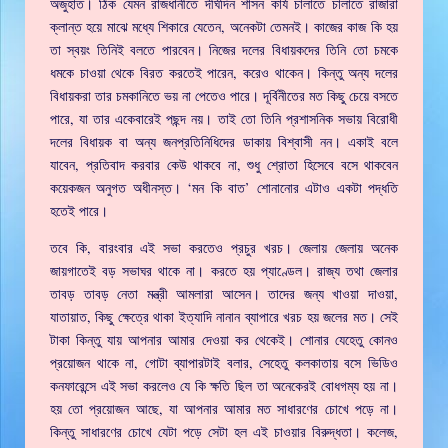
অজুহাত। ঠিক যেমন রাজধানীতে দীর্ঘদিন শাসন কার্য চালাতে চালাতে রাজারা
ক্লান্ত হয়ে মাঝে মধ্যে শিকারে যেতেন, অনেকটা তেমনই। কাজের কাজ কি হয়
তা স্বয়ং তিনিই বলতে পারবেন। নিজের দলের বিধায়কদের তিনি তো চমকে
ধমকে চাওয়া থেকে বিরত করতেই পারেন, করেও থাকেন। কিন্তু অন্য দলের
বিধায়করা তার চমকানিতে ভয় না পেতেও পারে। দূর্বিনীতের মত কিছু চেয়ে বসতে
পারে, যা তার একেবারেই পছন্দ নয়। তাই তো তিনি প্রশাসনিক সভায় বিরোধী
দলের বিধায়ক বা অন্য জনপ্রতিনিধিদের ডাকায় বিশ্বাসী নন। একাই বলে
যাবেন, প্রতিবাদ করবার কেউ থাকবে না, শুধু শ্রোতা হিসেবে বসে থাকবেন
কয়েকজন অনুগত অধীনস্ত। ‘মন কি বাত’ শোনানোর এটাও একটা পদ্ধতি
হতেই পারে।
তবে কি, বারংবার এই সভা করতেও প্রচুর খরচ। জেলায় জেলায় অনেক
জায়গাতেই বড় সভাঘর থাকে না। করতে হয় প্যাণ্ডেল। রাজ্য তথা জেলার
তাবড় তাবড় নেতা মন্ত্রী আমলারা আসেন। তাদের জন্য খাওয়া দাওয়া,
যাতায়াত, কিছু ক্ষেত্রে থাকা ইত্যাদি নানান ব্যাপারে খরচ হয় জলের মত। সেই
টাকা কিন্তু যায় আপনার আমার দেওয়া কর থেকেই। শোনার যেহেতু কোনও
প্রয়োজন থাকে না, গোটা ব্যাপারটাই বলার, সেহেতু কলকাতায় বসে ভিডিও
কনফারেন্সে এই সভা করলেও যে কি ক্ষতি ছিল তা অনেকেরই বোধগম্য হয় না।
হয় তো প্রয়োজন আছে, যা আপনার আমার মত সাধারণের চোখে পড়ে না।
কিন্তু সাধারণের চোখে যেটা পড়ে সেটা হল এই চাওয়ার বিরুদ্ধতা। কলেজ,