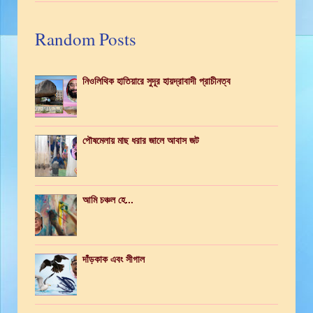
Random Posts
নিওলিথিক হাতিয়ারে সুদূর হায়দ্রাবাদী প্রাচীনত্ব
পৌষমেলায় মাছ ধরার জালে আবাস জট
আমি চঞ্চল হে...
দাঁড়কাক এবং সীগাল