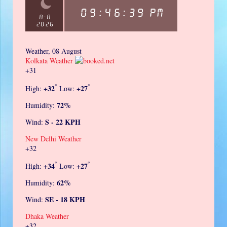
Weather, 08 August
Kolkata Weather
+
31
°
°
+
32
+
27
High:
Low:
72%
Humidity:
S - 22 KPH
Wind:
New Delhi Weather
+
32
°
°
+
34
+
27
High:
Low:
62%
Humidity:
SE - 18 KPH
Wind:
Dhaka Weather
+
32