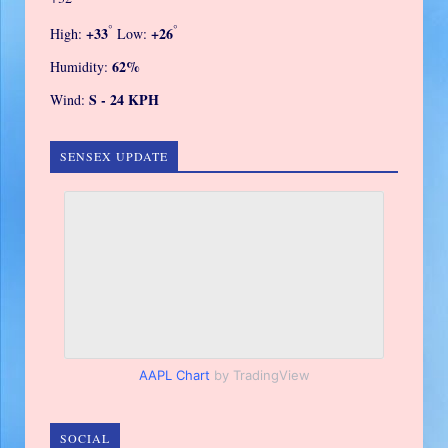
°
°
+
33
+
26
High:
Low:
62%
Humidity:
S - 24 KPH
Wind:
SENSEX UPDATE
AAPL Chart
by TradingView
SOCIAL