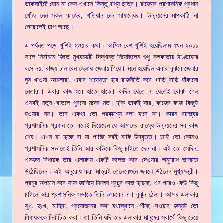
ডাকসাইটে হোন না কেন এখানে কিন্তু বাধ্য ছাত্র। রাজ্যের প্রশাসনিক প্রধান
খোঁজ নেন সকল কাজের, খতিয়ান নেন সাফল্যের। উন্নয়নের মাপকাঠি না
পেরোলেই চাপ আছে।
এ পর্যন্ত পড়ে খুশিই হওয়ার কথা। আমিও বেশ খুশিই হয়েছিলাম যখন ২০১১
সালে নির্বাচনে জিতে মুখ্যমন্ত্রী সিদ্ধান্ত নিয়েছিলেন শুধু কলকাতায় ঠাণ্ডাঘরে
বসে নয়, রাজ্য চালাবেন জেলায় জেলায় গিয়ে। মনে হয়েছিল এবার বুঝবে জেলার
ঘুষ খাওয়া আমলারা, এবার শায়েস্তা হবে রাজনীতি করে গাড়ি বাড়ি হাঁকানো
নেতারা। এবার কাজ হবে হাতে হাতে। কদিন যেতে না যেতেই বোঝা গেল
এসবই নতুন বোতলে পুরনো মদের মত। হাঁক ডাকই সার, কাজের কাজ কিছুই
হওয়ার নয়। তবে একথা তো প্রকাশ্যে বলা যাবে না। কারন রাজ্যের
প্রশাসনিক প্রধান তো বলেই দিয়েছেন যে আমাদের রাজ্যে উন্নয়নের সব কাজ
শেষ। এখন যা হচ্ছে বা যা পাচ্ছি সবই নাকি উদ্বৃত্ত। তাই তো কোনও
প্রশাসনিক সভাতেই তিনি আর কাউকে কিছু চাইতে দেন না। এই তো সেদিন,
একজন বিধায়ক তার এলাকায় একটি কলেজ করে দেওয়ার অনুরোধ জানাতে
উঠেছিলেন। এই অনুরোধ করা মাত্রই তেলেবেগুনে জ্বলে উঠলেন মুখ্যমন্ত্রী।
প্রচুর অপমান করে সাফ জানিয়ে দিলেন প্রচুর কাজ হয়েছে, এর পরেও কেউ কিছু
চাইলে আর প্রশাসনিক সভাতে তিনি ডাকবেন না। বুঝুন ঠেলা। আমার এলাকার
সুখ, দুঃখ, চাহিদা, প্রয়োজনের কথা যথাস্থানে পৌঁছে দেওয়ার জন্যই তো
বিধায়ককে নির্বাচিত করা। তা তিনি যদি তার এলাকার মানুষের স্বার্থে কিছু চেয়ে