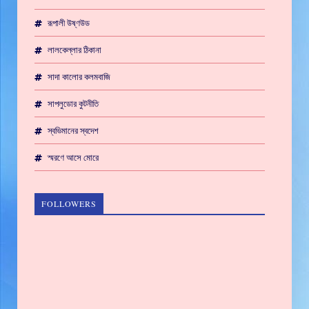
রূপালী উষ্ণউড
লালকেল্লার ঠিকানা
সাদা কালোর কলমবাজি
সাপলুডোর কুটনীতি
স্বভিমানের স্বদেশ
স্মরণে আসে মোরে
FOLLOWERS