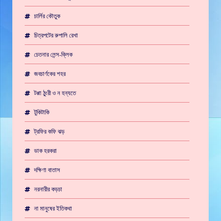
চার্লির কৌতুক
চিত্রপটের রুপালি রেখা
চেতনার লেন্স-ক্লিক
জবচার্ণকের শহর
টপ্পা ঠুংরী ও ন হন্যতে
টুকিটাকি
ট্রফির কফি ঝড়
ডাক হরকরা
দক্ষিণা বাতাস
নরনারীর কড়চা
না মানুষের ইতিকথা