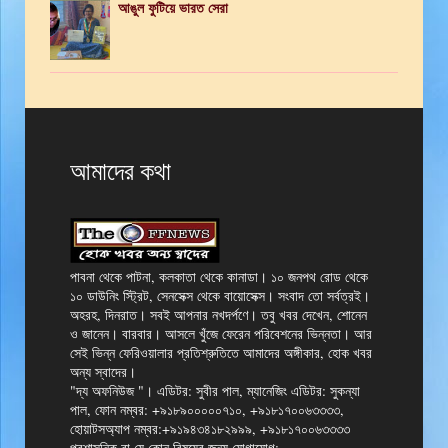
আঙুল ফুটিয়ে ভারত সেরা
আমাদের কথা
পাবনা থেকে পাটনা, কলকাতা থেকে কানাডা। ১০ জনপথ রোড থেকে
১০ ডাউনিং স্ট্রিট, সেনসেক্স থেকে বায়োসেক্স। সংবাদ তো সর্বত্রই।
অহরহ, দিনরাত। সবই আপনার নখদর্পণে। তবু খবর দেখেন, শোনেন
ও জানেন। বারবার। আসলে খুঁজে ফেরেন পরিবেশনের ভিন্নতা। আর
সেই ভিন্ন ফেরিওয়ালার প্রতিশ্রুতিতে আমাদের অঙ্গীকার, হোক খবর
অন্য স্বাদের।
"দ্য অফনিউজ "। এডিটর: সুবীর পাল, ম্যানেজিং এডিটর: সুকন্যা
পাল, ফোন নম্বর: +৯১৮৯০০০০০৭১০, +৯১৮১৭০০৬৩৩৩৩,
হোয়াটসঅ্যাপ নম্বর:+৯১৯৪৩৪১৮২৯৯৯, +৯১৮১৭০০৬৩৩৩৩
প্রশাসনিক বা যে কোন বিষয়ের জন্য যোগাযোগ: