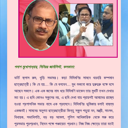
পলাশ মুখোপাধ্যায়, সিনিয়র জার্নালিস্ট, কলকাতা:
ভর্তি ক্লাস রুম, থুড়ি সভাঘর। কড়া দিদিমণির সামনে থরহরি কম্পমান
ছাত্রছাত্রী। কি যে হয়… কি যে বলবেন… মুখ শুকনো করে দুরুদুরু বক্ষে বসে
আছেন সকলে। এক এক জনের নাম ধরে দিদিমণি ডাকেন তার মুখটি তখন দেখার
মত হয়। এ ছবি কোনও স্কুলের নয়, এ ছবি দেখা যায় প্রায়শই আমাদের রাজ্যে
হওয়া প্রশাসনিক সভার নামে এক প্রহসনে। দিদিমণির ভূমিকায় বলাই বাহুল্য
একজনই। সামনের অনুগত ছাত্রছাত্রীরা কিন্তু স্কুল পড়ুয়া নন, মন্ত্রী, সাংসদ,
বিধায়ক, সভাধিপতি, বড় বড় আমলা, পুলিশ আধিকারিক থেকে শুরু করে
পুরসভার পুরপ্রধান, নিদেন পক্ষে পঞ্চায়েত প্রধান। নিজ নিজ ক্ষেত্রে তারা যতই