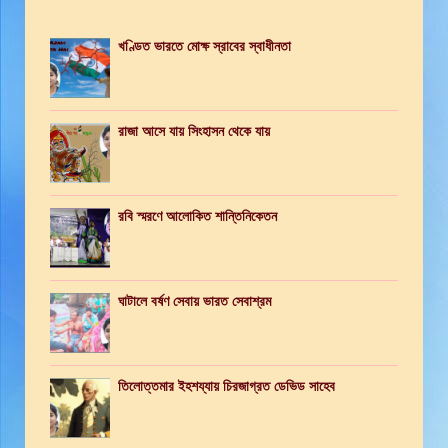
খণ্ডিত ভারতে মোক্ষ স্রাবের স্বাধীনতা
রাজা আসে যায় সিংহাসন থেকে যায়
রবি স্মরণে আলোকিত শান্তিনিকেতন
ঘাটালে বর্ষণ সেবায় ভারত সেবাশ্রম
তিলোত্তমার ইহশয্যায় চিরজাগ্রত ডেভিড সাহেব