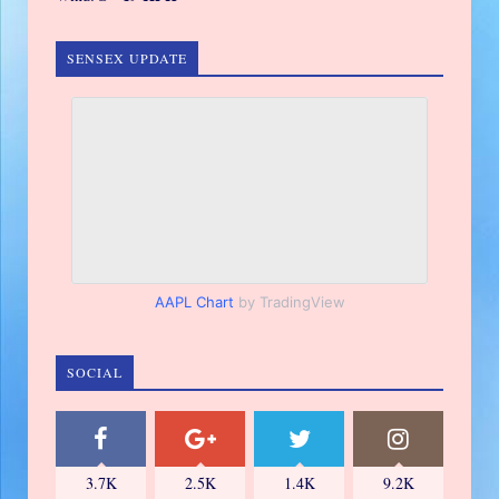
SENSEX UPDATE
AAPL Chart
by TradingView
SOCIAL
3.7K
2.5K
1.4K
9.2K