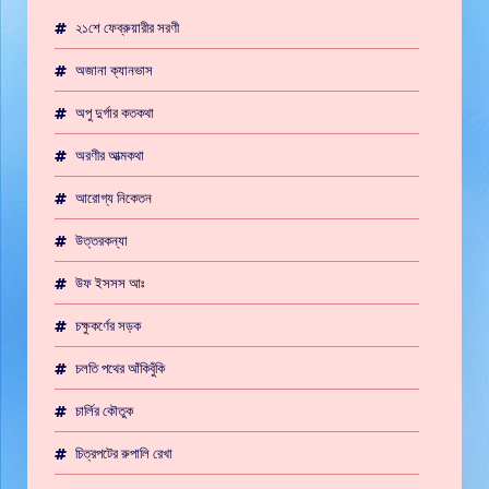
২১শে ফেব্রুয়ারীর সরণী
অজানা ক্যানভাস
অপু দুর্গার কতকথা
অরণীর আত্মকথা
আরোগ্য নিকেতন
উত্তরকন্যা
উফ ইসসস আঃ
চক্ষুকর্ণের সড়ক
চলতি পথের আঁকিবুঁকি
চার্লির কৌতুক
চিত্রপটের রুপালি রেখা