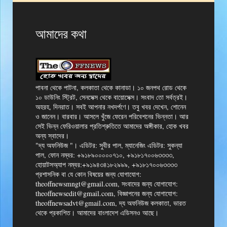
আমাদের কথা
পাবনা থেকে পাটনা, কলকাতা থেকে কানাডা। ১০ জনপথ রোড থেকে
১০ ডাউনিং স্ট্রিট, সেনসেক্স থেকে বায়োসেক্স। সংবাদ তো সর্বত্রই।
অহরহ, দিনরাত। সবই আপনার নখদর্পণে। তবু খবর দেখেন, শোনেন
ও জানেন। বারবার। আসলে খুঁজে ফেরেন পরিবেশনের ভিন্নতা। আর
সেই ভিন্ন ফেরিওয়ালার প্রতিশ্রুতিতে আমাদের অঙ্গীকার, হোক খবর
অন্য স্বাদের।
"দ্য অফনিউজ "। এডিটর: সুবীর পাল, ম্যানেজিং এডিটর: সুকন্যা
পাল, ফোন নম্বর: +৯১৮৯০০০০০৭১০, +৯১৮১৭০০৬৩৩৩৩,
হোয়াটসঅ্যাপ নম্বর:+৯১৯৪৩৪১৮২৯৯৯, +৯১৮১৭০০৬৩৩৩৩
প্রশাসনিক বা যে কোন বিষয়ের জন্য যোগাযোগ:
theoffnewsmngt@gmail.com, সংবাদের জন্য যোগাযোগ:
theoffnewsedit@gmail.com, বিজ্ঞাপনের জন্য যোগাযোগ:
theoffnewsadvt@gmail.com, দ্য অফনিউজ কলকাতা, ভারত
থেকে প্রকাশিত। আমাদের বাংলাদেশ এডিসনও আছে।