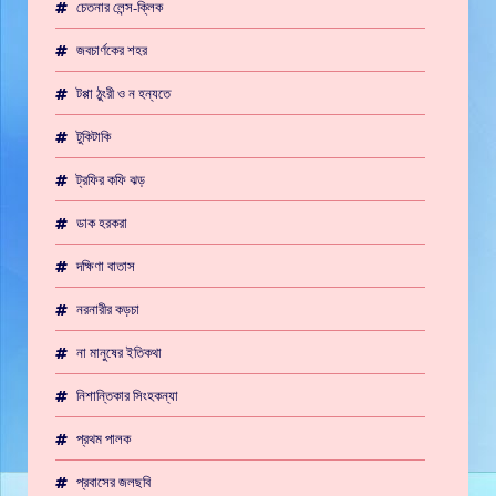
চেতনার লেন্স-ক্লিক
জবচার্ণকের শহর
টপ্পা ঠুংরী ও ন হন্যতে
টুকিটাকি
ট্রফির কফি ঝড়
ডাক হরকরা
দক্ষিণা বাতাস
নরনারীর কড়চা
না মানুষের ইতিকথা
নিশান্তিকার সিংহকন্যা
প্রথম পালক
প্রবাসের জলছবি