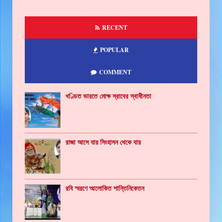
RECENT
POPULAR
COMMENT
খণ্ডিত ভারতে মোক্ষ স্রাবের স্বাধীনতা
রাজা আসে যায় সিংহাসন থেকে যায়
রবি স্মরণে আলোকিত শান্তিনিকেতন