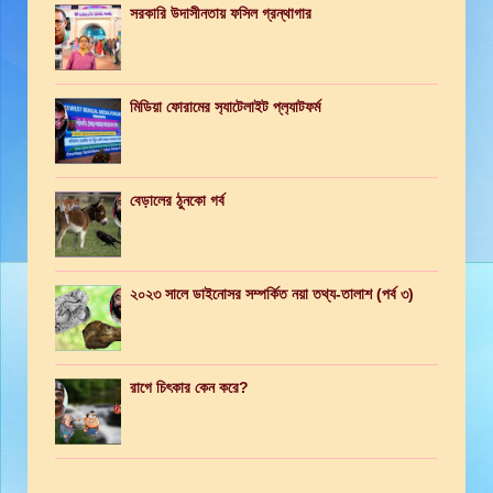
সরকারি উদাসীনতায় ফসিল গ্রন্থাগার
মিডিয়া ফোরামের স‍্যাটেলাইট প্ল‍্যাটফর্ম
বেড়ালের ঠুনকো গর্ব
২০২৩ সালে ডাইনোসর সম্পর্কিত নয়া তথ্য-তালাশ (পর্ব ৩)
রাগে চিৎকার কেন করে?