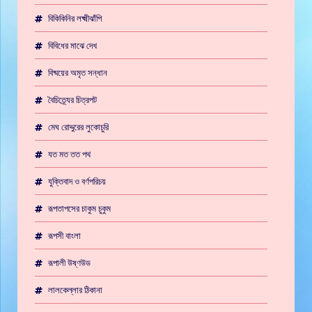
বিকিকিনির লক্ষ্মীঝাঁপি
বিবিধের মাঝে দেখ
বিষ্ময়ের অমৃত সন্ধান
বৈচিত্র্যের চিত্রপট
মেঘ রোদ্দুরের লুকোচুরি
যত মত তত পথ
যুক্তিবাদ ও বর্ণপরিচয়
রূপতাপসের চাকুম চুকুম
রূপসী বাংলা
রূপালী উষ্ণউড
লালকেল্লার ঠিকানা