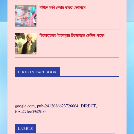
ঘাটালে বর্ষণ সেবায় ভারত সেবাশ্রম
তিলোত্তমার ইহশয্যায় চিরজাগ্রত ডেভিড সাহেব
LIKE ON FACEBOOK
GAMING
google.com, pub-2412686623726664, DIRECT,
f08c47fec0942fa0
LABELS