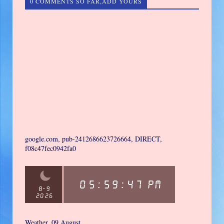
0 COMMENTS SO FAR,ADD YOURS
google.com, pub-2412686623726664, DIRECT,
f08c47fec0942fa0
Weather, 09 August