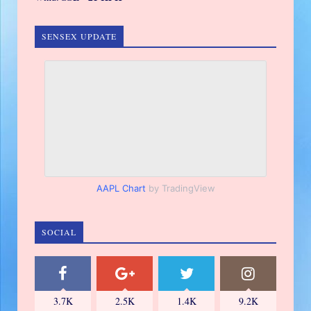
SENSEX UPDATE
AAPL Chart
by TradingView
SOCIAL
3.7K
2.5K
1.4K
9.2K