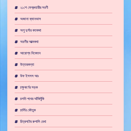
২১শে ফেব্রুয়ারীর সরণী
অজানা ক্যানভাস
অপু দুর্গার কতকথা
অরণীর আত্মকথা
আরোগ্য নিকেতন
উত্তরকন্যা
উফ ইসসস আঃ
চক্ষুকর্ণের সড়ক
চলতি পথের আঁকিবুঁকি
চার্লির কৌতুক
চিত্রপটের রুপালি রেখা