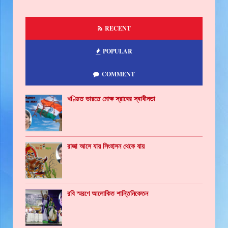
RECENT
POPULAR
COMMENT
খণ্ডিত ভারতে মোক্ষ স্রাবের স্বাধীনতা
রাজা আসে যায় সিংহাসন থেকে যায়
রবি স্মরণে আলোকিত শান্তিনিকেতন