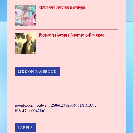
ঘাটালে বর্ষণ সেবায় ভারত সেবাশ্রম
তিলোত্তমার ইহশয্যায় চিরজাগ্রত ডেভিড সাহেব
LIKE ON FACEBOOK
GAMING
google.com, pub-2412686623726664, DIRECT,
f08c47fec0942fa0
LABELS