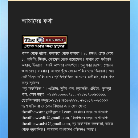
আমাদের কথা
পাবনা থেকে পাটনা, কলকাতা থেকে কানাডা। ১০ জনপথ রোড থেকে
১০ ডাউনিং স্ট্রিট, সেনসেক্স থেকে বায়োসেক্স। সংবাদ তো সর্বত্রই।
অহরহ, দিনরাত। সবই আপনার নখদর্পণে। তবু খবর দেখেন, শোনেন
ও জানেন। বারবার। আসলে খুঁজে ফেরেন পরিবেশনের ভিন্নতা। আর
সেই ভিন্ন ফেরিওয়ালার প্রতিশ্রুতিতে আমাদের অঙ্গীকার, হোক খবর
অন্য স্বাদের।
"দ্য অফনিউজ "। এডিটর: সুবীর পাল, ম্যানেজিং এডিটর: সুকন্যা
পাল, ফোন নম্বর: +৯১৮৯০০০০০৭১০, +৯১৮১৭০০৬৩৩৩৩,
হোয়াটসঅ্যাপ নম্বর:+৯১৯৪৩৪১৮২৯৯৯, +৯১৮১৭০০৬৩৩৩৩
প্রশাসনিক বা যে কোন বিষয়ের জন্য যোগাযোগ:
theoffnewsmngt@gmail.com, সংবাদের জন্য যোগাযোগ:
theoffnewsedit@gmail.com, বিজ্ঞাপনের জন্য যোগাযোগ:
theoffnewsadvt@gmail.com, দ্য অফনিউজ কলকাতা, ভারত
থেকে প্রকাশিত। আমাদের বাংলাদেশ এডিসনও আছে।