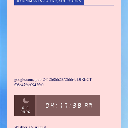
0 COMMENTS SO FAR,ADD YOURS
google.com, pub-2412686623726664, DIRECT,
f08c47fec0942fa0
Weather, 09 August