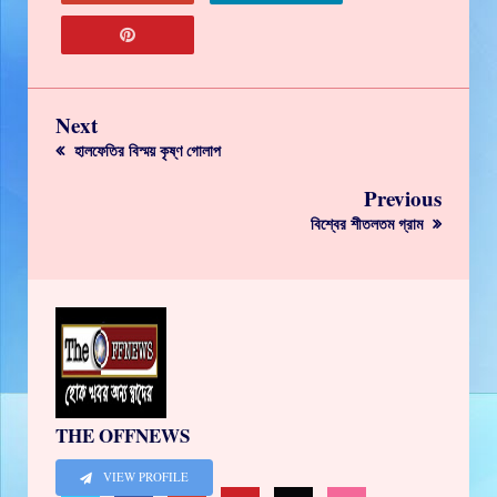
Next
হালফেতির বিস্ময় কৃষ্ণ গোলাপ
Previous
বিশ্বের শীতলতম গ্রাম
THE OFFNEWS
VIEW PROFILE