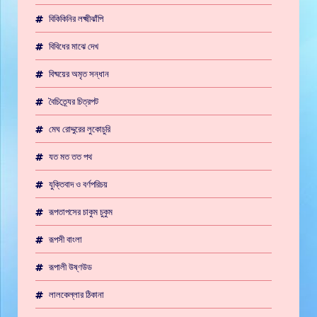
বিকিকিনির লক্ষ্মীঝাঁপি
বিবিধের মাঝে দেখ
বিষ্ময়ের অমৃত সন্ধান
বৈচিত্র্যের চিত্রপট
মেঘ রোদ্দুরের লুকোচুরি
যত মত তত পথ
যুক্তিবাদ ও বর্ণপরিচয়
রূপতাপসের চাকুম চুকুম
রূপসী বাংলা
রূপালী উষ্ণউড
লালকেল্লার ঠিকানা