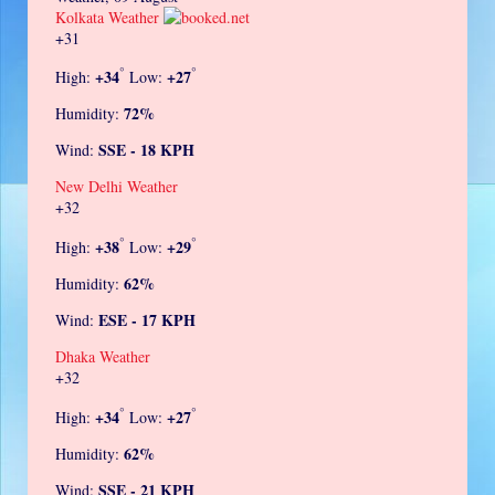
Kolkata Weather
+
31
°
°
+
34
+
27
High:
Low:
72%
Humidity:
SSE - 18 KPH
Wind:
New Delhi Weather
+
32
°
°
+
38
+
29
High:
Low:
62%
Humidity:
ESE - 17 KPH
Wind:
Dhaka Weather
+
32
°
°
+
34
+
27
High:
Low:
62%
Humidity:
SSE - 21 KPH
Wind: