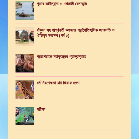
পুভার আইল্যান্ড ও সোনালী বেলাভূমি
বাঁকুড়া সহ পার্শ্ববর্তী অঞ্চলের প্রাগৈতিহাসিক জনবসতি ও
ঐতিহ্য সংরক্ষণ (পর্ব ৫)
প্রয়াগরাজে মহাকুম্ভের প্রান্তদ্বারে
ধর্ম নিরপেক্ষতা যদি জিরাফ হতো
পরীক্ষা