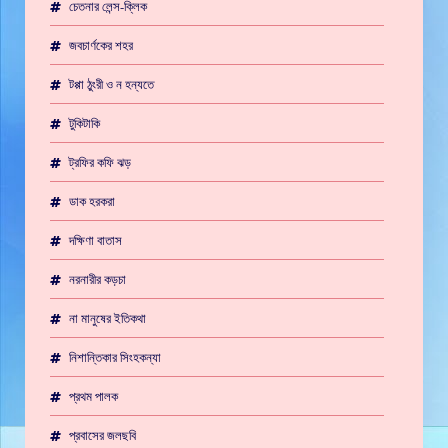
চেতনার লেন্স-ক্লিক
জবচার্ণকের শহর
টপ্পা ঠুংরী ও ন হন্যতে
টুকিটাকি
ট্রফির কফি ঝড়
ডাক হরকরা
দক্ষিণা বাতাস
নরনারীর কড়চা
না মানুষের ইতিকথা
নিশান্তিকার সিংহকন্যা
প্রথম পালক
প্রবাসের জলছবি