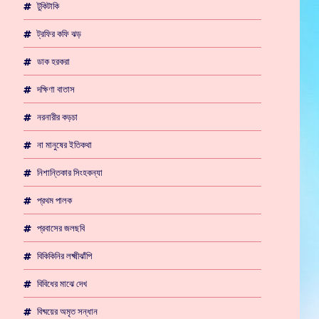
টুকিটাকি
ট্রফির কফি ঝড়
ডাক হরকরা
দক্ষিণা বাতাস
নরনারীর কড়চা
না মানুষের ইতিকথা
নিশান্তিকার সিংহকন্যা
প্রথম পালক
প্রবাসের জলছবি
বিকিকিনির লক্ষ্মীঝাঁপি
বিবিধের মাঝে দেখ
বিষ্ময়ের অমৃত সন্ধান