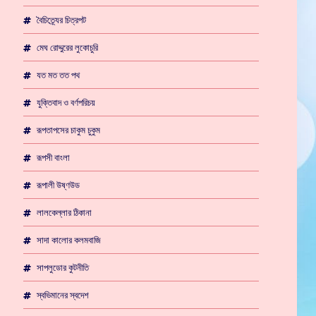
বৈচিত্র্যের চিত্রপট
মেঘ রোদ্দুরের লুকোচুরি
যত মত তত পথ
যুক্তিবাদ ও বর্ণপরিচয়
রূপতাপসের চাকুম চুকুম
রূপসী বাংলা
রূপালী উষ্ণউড
লালকেল্লার ঠিকানা
সাদা কালোর কলমবাজি
সাপলুডোর কুটনীতি
স্বভিমানের স্বদেশ