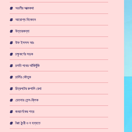
অরণীর আত্মকথা
আরোগ্য নিকেতন
উত্তরকন্যা
উফ ইসসস আঃ
চক্ষুকর্ণের সড়ক
চলতি পথের আঁকিবুঁকি
চার্লির কৌতুক
চিত্রপটের রুপালি রেখা
চেতনার লেন্স-ক্লিক
জবচার্ণকের শহর
টপ্পা ঠুংরী ও ন হন্যতে