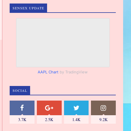
SENSEX UPDATE
AAPL Chart
by TradingView
SOCIAL
3.7K
2.5K
1.4K
9.2K