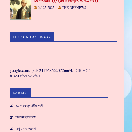
তিলোত্তমার ইহশয্যায় চিরজাগ্রত ডেভিড সাহেব
Jul 25 2025
THE OFFNEWS
-
LIKE ON FACEBOOK
GAMING
google.com, pub-2412686623726664, DIRECT,
f08c47fec0942fa0
LABELS
২১শে ফেব্রুয়ারীর সরণী
অজানা ক্যানভাস
অপু দুর্গার কতকথা