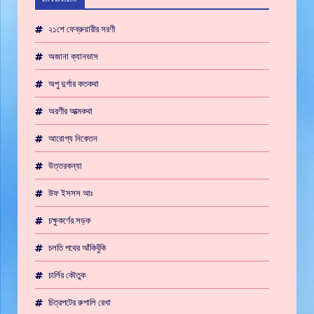
২১শে ফেব্রুয়ারীর সরণী
অজানা ক্যানভাস
অপু দুর্গার কতকথা
অরণীর আত্মকথা
আরোগ্য নিকেতন
উত্তরকন্যা
উফ ইসসস আঃ
চক্ষুকর্ণের সড়ক
চলতি পথের আঁকিবুঁকি
চার্লির কৌতুক
চিত্রপটের রুপালি রেখা