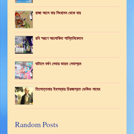
রাজা আসে যায় সিংহাসন থেকে যায়
রবি স্মরণে আলোকিত শান্তিনিকেতন
ঘাটালে বর্ষণ সেবায় ভারত সেবাশ্রম
তিলোত্তমার ইহশয্যায় চিরজাগ্রত ডেভিড সাহেব
Random Posts