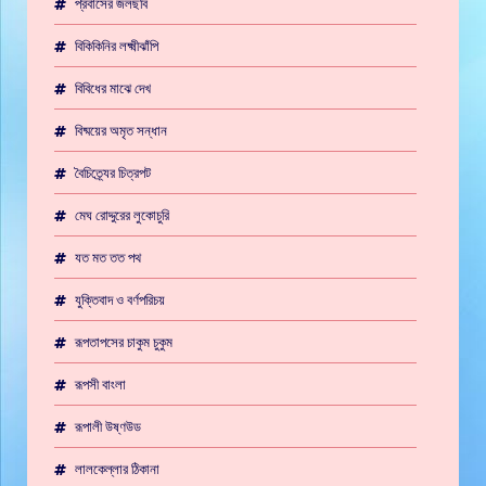
প্রবাসের জলছবি
বিকিকিনির লক্ষ্মীঝাঁপি
বিবিধের মাঝে দেখ
বিষ্ময়ের অমৃত সন্ধান
বৈচিত্র্যের চিত্রপট
মেঘ রোদ্দুরের লুকোচুরি
যত মত তত পথ
যুক্তিবাদ ও বর্ণপরিচয়
রূপতাপসের চাকুম চুকুম
রূপসী বাংলা
রূপালী উষ্ণউড
লালকেল্লার ঠিকানা