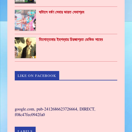
ঘাটালে বর্ষণ সেবায় ভারত সেবাশ্রম
তিলোত্তমার ইহশয্যায় চিরজাগ্রত ডেভিড সাহেব
LIKE ON FACEBOOK
GAMING
google.com, pub-2412686623726664, DIRECT,
f08c47fec0942fa0
LABELS