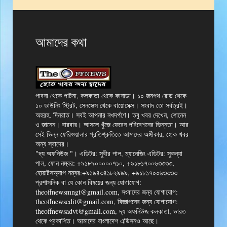
আমাদের কথা
পাবনা থেকে পাটনা, কলকাতা থেকে কানাডা। ১০ জনপথ রোড থেকে
১০ ডাউনিং স্ট্রিট, সেনসেক্স থেকে বায়োসেক্স। সংবাদ তো সর্বত্রই।
অহরহ, দিনরাত। সবই আপনার নখদর্পণে। তবু খবর দেখেন, শোনেন
ও জানেন। বারবার। আসলে খুঁজে ফেরেন পরিবেশনের ভিন্নতা। আর
সেই ভিন্ন ফেরিওয়ালার প্রতিশ্রুতিতে আমাদের অঙ্গীকার, হোক খবর
অন্য স্বাদের।
"দ্য অফনিউজ "। এডিটর: সুবীর পাল, ম্যানেজিং এডিটর: সুকন্যা
পাল, ফোন নম্বর: +৯১৮৯০০০০০৭১০, +৯১৮১৭০০৬৩৩৩৩,
হোয়াটসঅ্যাপ নম্বর:+৯১৯৪৩৪১৮২৯৯৯, +৯১৮১৭০০৬৩৩৩৩
প্রশাসনিক বা যে কোন বিষয়ের জন্য যোগাযোগ:
theoffnewsmngt@gmail.com, সংবাদের জন্য যোগাযোগ:
theoffnewsedit@gmail.com, বিজ্ঞাপনের জন্য যোগাযোগ:
theoffnewsadvt@gmail.com, দ্য অফনিউজ কলকাতা, ভারত
থেকে প্রকাশিত। আমাদের বাংলাদেশ এডিসনও আছে।