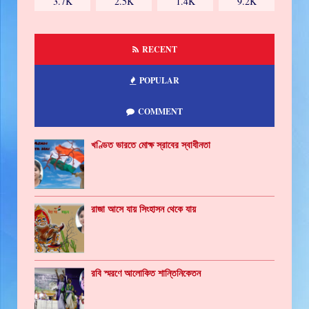
3.7K
2.5K
1.4K
9.2K
RECENT
POPULAR
COMMENT
খণ্ডিত ভারতে মোক্ষ স্রাবের স্বাধীনতা
রাজা আসে যায় সিংহাসন থেকে যায়
রবি স্মরণে আলোকিত শান্তিনিকেতন