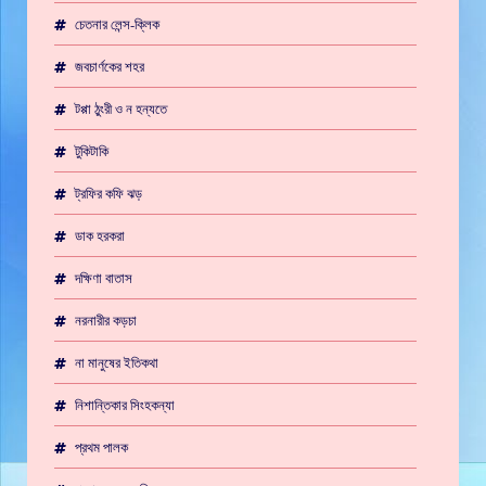
চেতনার লেন্স-ক্লিক
জবচার্ণকের শহর
টপ্পা ঠুংরী ও ন হন্যতে
টুকিটাকি
ট্রফির কফি ঝড়
ডাক হরকরা
দক্ষিণা বাতাস
নরনারীর কড়চা
না মানুষের ইতিকথা
নিশান্তিকার সিংহকন্যা
প্রথম পালক