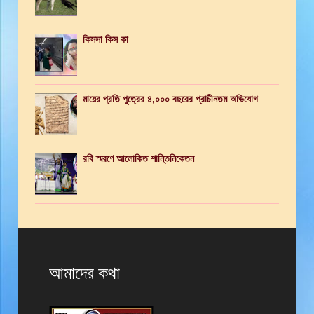
কিসসা কিস কা
মায়ের প্রতি পুত্রের ৪,০০০ বছরের প্রাচীনতম অভিযোগ
রবি স্মরণে আলোকিত শান্তিনিকেতন
আমাদের কথা