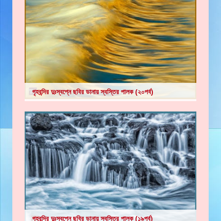
গৃহবন্দির দুঃস্বপ্নে ছবির ডানায় স্বস্তির পালক (২০পর্ব)
গৃহবন্দির দুঃস্বপ্নে ছবির ডানায় স্বস্তির পালক (১৯পর্ব)