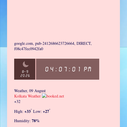
google.com, pub-2412686623726664, DIRECT,
f08c47fec0942fa0
Weather, 09 August
Kolkata Weather
+
32
°
°
+
33
+
27
High:
Low:
78%
Humidity: