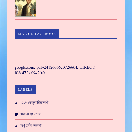
LIKE ON FACEBOOK
GAMING
google.com, pub-2412686623726664, DIRECT,
f08c47fec0942fa0
LABELS
২১শে ফেব্রুয়ারীর সরণী
অজানা ক্যানভাস
অপু দুর্গার কতকথা