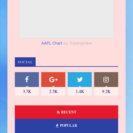
AAPL Chart
by TradingView
SOCIAL
3.7K
2.5K
1.4K
9.2K
RECENT
POPULAR