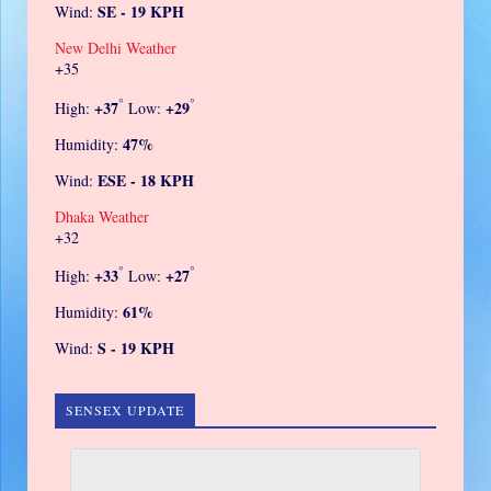
SE - 19 KPH
Wind:
New Delhi Weather
+
35
°
°
+
37
+
29
High:
Low:
47%
Humidity:
ESE - 18 KPH
Wind:
Dhaka Weather
+
32
°
°
+
33
+
27
High:
Low:
61%
Humidity:
S - 19 KPH
Wind:
SENSEX UPDATE