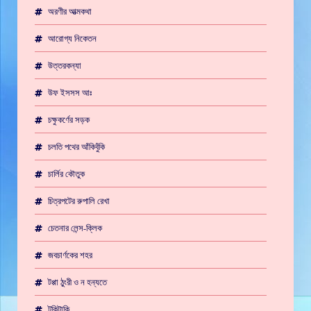
অরণীর আত্মকথা
আরোগ্য নিকেতন
উত্তরকন্যা
উফ ইসসস আঃ
চক্ষুকর্ণের সড়ক
চলতি পথের আঁকিবুঁকি
চার্লির কৌতুক
চিত্রপটের রুপালি রেখা
চেতনার লেন্স-ক্লিক
জবচার্ণকের শহর
টপ্পা ঠুংরী ও ন হন্যতে
টুকিটাকি