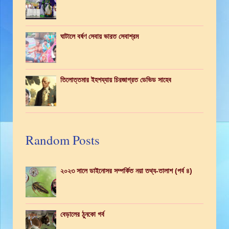
ঘাটালে বর্ষণ সেবায় ভারত সেবাশ্রম
তিলোত্তমার ইহশয্যায় চিরজাগ্রত ডেভিড সাহেব
Random Posts
২০২৩ সালে ডাইনোসর সম্পর্কিত নয়া তথ্য-তালাশ (পর্ব ৪)
বেড়ালের ঠুনকো গর্ব