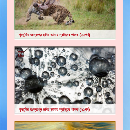
গৃহবন্দির দুঃস্বপ্নে ছবির ডানায় স্বস্তির পালক (২২পর্ব)
গৃহবন্দির দুঃস্বপ্নে ছবির ডানায় স্বস্তির পালক (২১পর্ব)