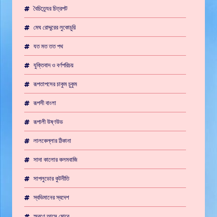
বৈচিত্র্যের চিত্রপট
মেঘ রোদ্দুরের লুকোচুরি
যত মত তত পথ
যুক্তিবাদ ও বর্ণপরিচয়
রূপতাপসের চাকুম চুকুম
রূপসী বাংলা
রূপালী উষ্ণউড
লালকেল্লার ঠিকানা
সাদা কালোর কলমবাজি
সাপলুডোর কুটনীতি
স্বভিমানের স্বদেশ
স্মরণে আসে মোরে