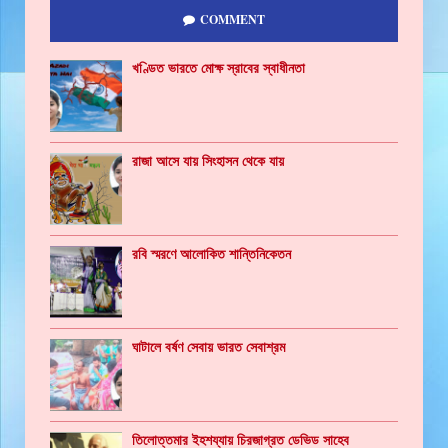
COMMENT
খণ্ডিত ভারতে মোক্ষ স্রাবের স্বাধীনতা
রাজা আসে যায় সিংহাসন থেকে যায়
রবি স্মরণে আলোকিত শান্তিনিকেতন
ঘাটালে বর্ষণ সেবায় ভারত সেবাশ্রম
তিলোত্তমার ইহশয্যায় চিরজাগ্রত ডেভিড সাহেব