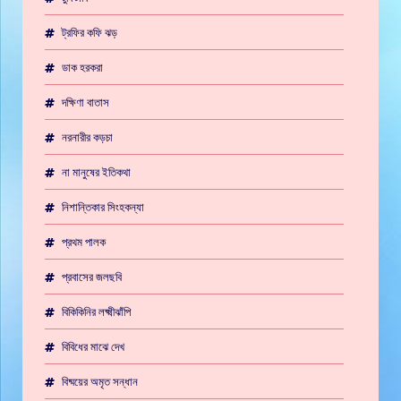
ট্রফির কফি ঝড়
ডাক হরকরা
দক্ষিণা বাতাস
নরনারীর কড়চা
না মানুষের ইতিকথা
নিশান্তিকার সিংহকন্যা
প্রথম পালক
প্রবাসের জলছবি
বিকিকিনির লক্ষ্মীঝাঁপি
বিবিধের মাঝে দেখ
বিষ্ময়ের অমৃত সন্ধান