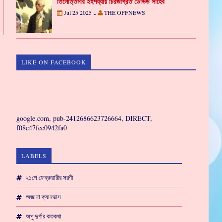
তিলোত্তমার ইহশয্যায় চিরজাগ্রত ডেভিড সাহেব
Jul 25 2025
THE OFFNEWS
-
LIKE ON FACEBOOK
GAMING
google.com, pub-2412686623726664, DIRECT,
f08c47fec0942fa0
LABELS
২১শে ফেব্রুয়ারীর সরণী
অজানা ক্যানভাস
অপু দুর্গার কতকথা