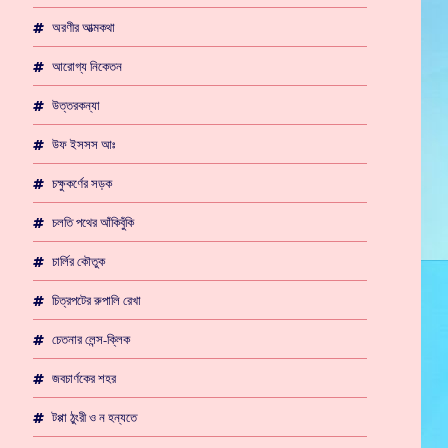
অরণীর আত্মকথা
আরোগ্য নিকেতন
উত্তরকন্যা
উফ ইসসস আঃ
চক্ষুকর্ণের সড়ক
চলতি পথের আঁকিবুঁকি
চার্লির কৌতুক
চিত্রপটের রুপালি রেখা
চেতনার লেন্স-ক্লিক
জবচার্ণকের শহর
টপ্পা ঠুংরী ও ন হন্যতে